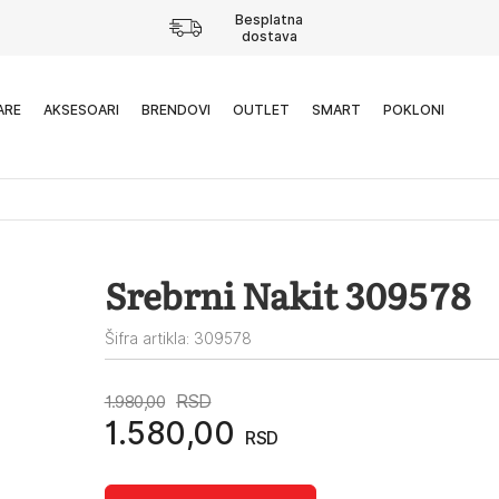
Besplatna
dostava
ARE
AKSESOARI
BRENDOVI
OUTLET
SMART
POKLONI
Srebrni Nakit 309578
Šifra artikla: 309578
Originalna
Trenutna
RSD
1.980,00
1.580,00
RSD
cena
cena
je
je: