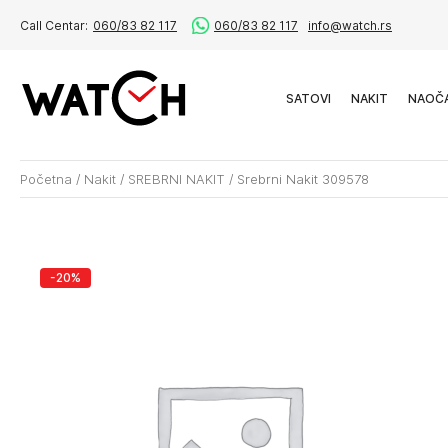
Call Centar:
060/83 82 117
060/83 82 117
info@watch.rs
SATOVI
NAKIT
NAOČ
Početna
/
Nakit
/
SREBRNI NAKIT
/
Srebrni Nakit 309578
-20%