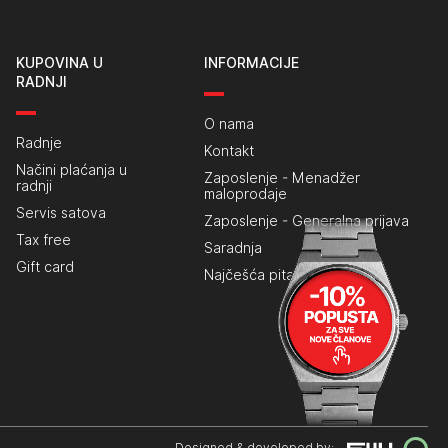
KUPOVINA U
INFORMACIJE
RADNJI
O nama
Radnje
Kontakt
Načini plaćanja u
Zaposlenje - Menadžer
radnji
maloprodaje
Servis satova
Zaposlenje - Generalna prijava
Tax free
Saradnja
Gift card
Najčešća pitanja
Designed & developed by: