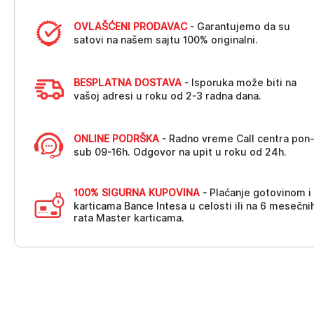
OVLAŠĆENI PRODAVAC
- Garantujemo da su
satovi na našem sajtu 100% originalni.
BESPLATNA DOSTAVA
- Isporuka može biti na
vašoj adresi u roku od 2-3 radna dana.
ONLINE PODRŠKA
- Radno vreme Call centra pon
sub 09-16h. Odgovor na upit u roku od 24h.
100% SIGURNA KUPOVINA
- Plaćanje gotovinom i
karticama Bance Intesa u celosti ili na 6 mesečni
rata Master karticama.