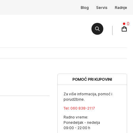
Blog
Servis
Radnje
0
POMOĆ PRI KUPOVINI
Za više informacija, pomoć i
porudžbine.
Tel:
060 838-2117
Radno vreme:
Ponedeljak - nedelja
09:00 - 22:00 h