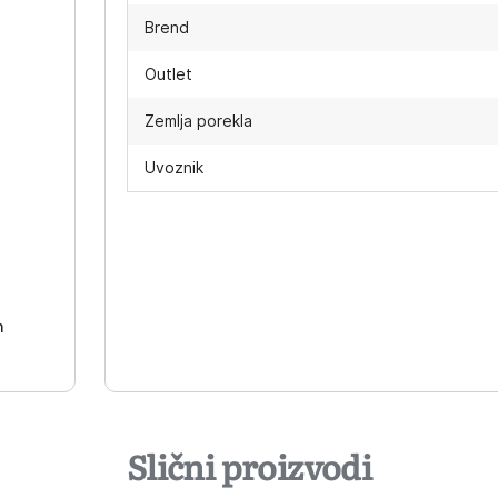
Brend
Outlet
Zemlja porekla
Uvoznik
-
h
Slični proizvodi