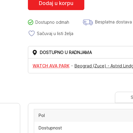
Dodaj u korpu
bila:
1.580,00RSD.
1.980,00RSD.
Besplatna dostava
Dostupno odmah
Sačuvaj u listi želja
DOSTUPNO U RADNJAMA
-
WATCH AVA PARK
Beograd (Zuce) - Astrid Lind
S
Pol
Dostupnost