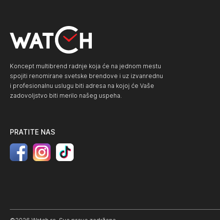
Koncept multibrend radnje koja će na jednom mestu
spojiti renomirane svetske brendove i uz izvanrednu
i profesionalnu uslugu biti adresa na kojoj će Vaše
zadovoljstvo biti merilo našeg uspeha.
PRATITE NAS