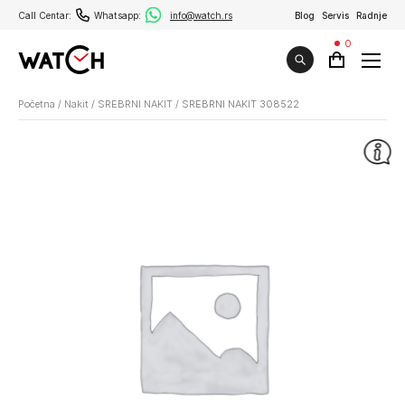
Call Centar:
Whatsapp:
info@watch.rs
Blog
Servis
Radnje
0
Početna
/
Nakit
/
SREBRNI NAKIT
/
SREBRNI NAKIT 308522