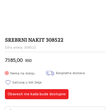
SREBRNI NAKIT 308522
Šifra artikla: 308522
7.185,00
RSD
Besplatna dostava
Nema na stanju
Sačuvaj u listi želja
Obavesti me kada bude dostupno