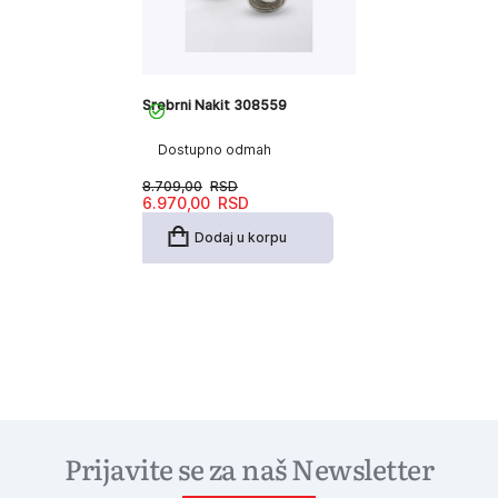
Srebrni Nakit 308559
Dostupno odmah
8.709,00
RSD
Originalna
Trenutna
6.970,00
RSD
cena
cena
je
je:
Dodaj u korpu
bila:
6.970,00RSD.
8.709,00RSD.
Prijavite se za naš Newsletter