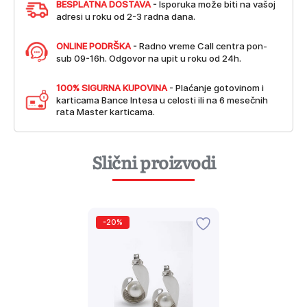
BESPLATNA DOSTAVA
- Isporuka može biti na vašoj
adresi u roku od 2-3 radna dana.
ONLINE PODRŠKA
- Radno vreme Call centra pon-
sub 09-16h. Odgovor na upit u roku od 24h.
100% SIGURNA KUPOVINA
- Plaćanje gotovinom i
karticama Bance Intesa u celosti ili na 6 mesečnih
rata Master karticama.
Slični proizvodi
-20%