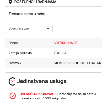
DOSTUPNO U RADNJAMA
Trenutno nema u radnji
Specifikacije
Brend
SREBRNI NAKIT
ITALIJA
Zemlja porekla
SILVER GROUP DOO CACAK
Uvoznik
Jedinstvena usluga
OVLAŠĆENI PRODAVAC
- Garantujemo da su satovi
na našem sajtu 100% originalni.