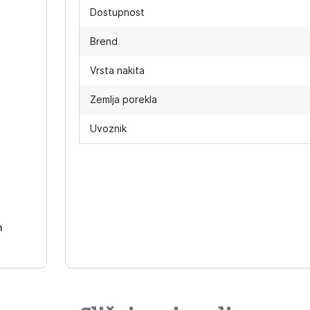
Dostupnost
Brend
Vrsta nakita
Zemlja porekla
Uvoznik
-
h