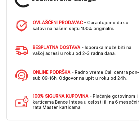
OVLAŠĆENI PRODAVAC
- Garantujemo da su
satovi na našem sajtu 100% originalni.
BESPLATNA DOSTAVA
- Isporuka može biti na
vašoj adresi u roku od 2-3 radna dana.
ONLINE PODRŠKA
- Radno vreme Call centra pon
sub 09-16h. Odgovor na upit u roku od 24h.
100% SIGURNA KUPOVINA
- Plaćanje gotovinom i
karticama Bance Intesa u celosti ili na 6 mesečni
rata Master karticama.