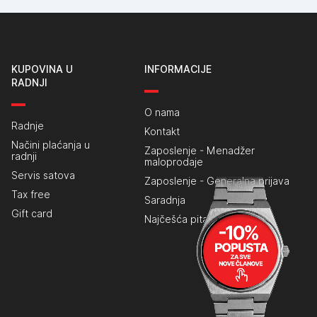
KUPOVINA U
INFORMACIJE
RADNJI
O nama
Radnje
Kontakt
Načini plaćanja u
Zaposlenje - Menadžer
radnji
maloprodaje
Servis satova
Zaposlenje - Generalna prijava
Tax free
Saradnja
Gift card
Najčešća pitanja