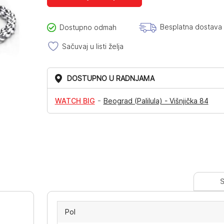
Besplatna dostava
Dostupno odmah
Sačuvaj u listi želja
DOSTUPNO U RADNJAMA
-
WATCH BIG
Beograd (Palilula) - Višnjička 84
S
Pol