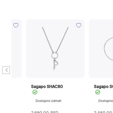
Sagapo SHAC80
Sagapo SCK274
Dostupno odmah
Dostupno odmah
2.690,00
RSD
2.460,00
RSD