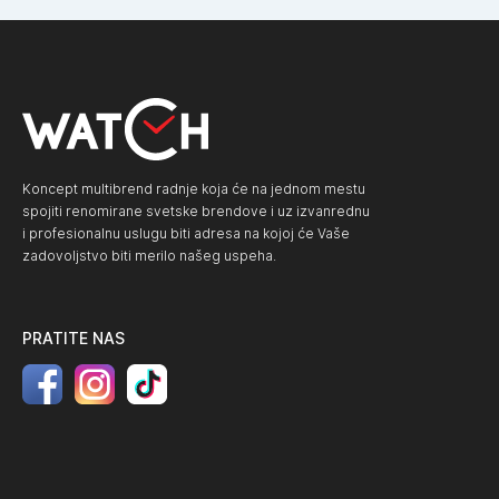
Koncept multibrend radnje koja će na jednom mestu
spojiti renomirane svetske brendove i uz izvanrednu
i profesionalnu uslugu biti adresa na kojoj će Vaše
zadovoljstvo biti merilo našeg uspeha.
PRATITE NAS