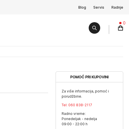
Blog
Servis
Radnje
0
POMOĆ PRI KUPOVINI
Za više informacija, pomoć i
porudžbine.
Tel:
060 838-2117
Radno vreme:
Ponedeljak - nedelja
09:00 - 22:00 h