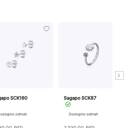
CK160
Sagapo SCK87
Sa
o odmah
Dostupno odmah
D
RSD
2.330,00
RSD
2.