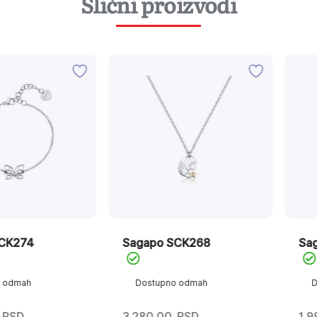
Slični proizvodi
Sagapo SCK268
Sagapo S
Dostupno odmah
Dostupn
3.280,00
RSD
1.990,00