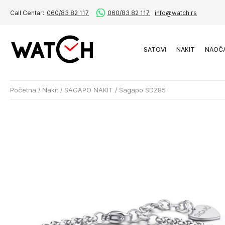
Call Centar:
060/83 82 117
060/83 82 117
info@watch.rs
SATOVI
NAKIT
NAOČ
Početna
/
Nakit
/
SAGAPO NAKIT
/
Sagapo SDZ85