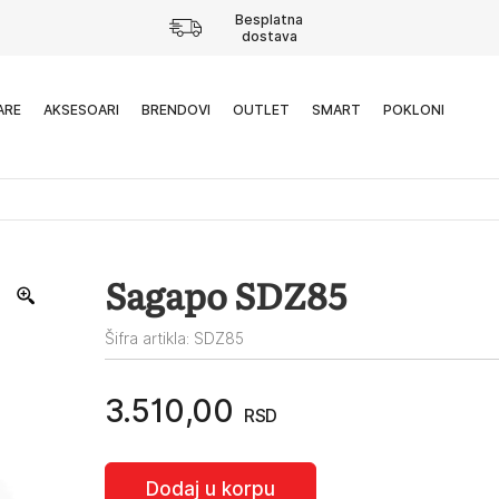
Besplatna
dostava
ARE
AKSESOARI
BRENDOVI
OUTLET
SMART
POKLONI
Sagapo SDZ85
Šifra artikla: SDZ85
3.510,00
RSD
Dodaj u korpu