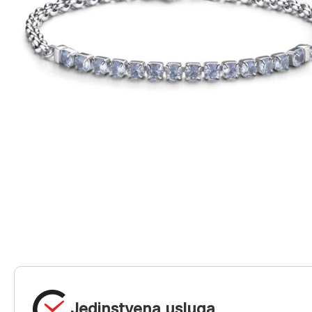
Jedinstvena usluga