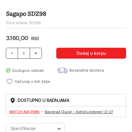
Sagapo SDZ98
Šifra artikla: SDZ98
3.160,00
RSD
Sagapo
Dodaj u korpu
SDZ98
količina
Besplatna dostava
Dostupno odmah
Sačuvaj u listi želja
DOSTUPNO U RADNJAMA
-
WATCH AVA PARK
Beograd (Zuce) - Astrid Lindgren 13-27
Specifikacije