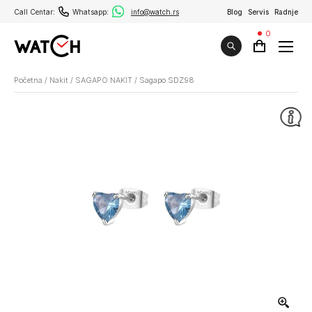
Call Centar:
Whatsapp:
info@watch.rs
Blog
Servis
Radnje
0
Početna
/
Nakit
/
SAGAPO NAKIT
/
Sagapo SDZ98