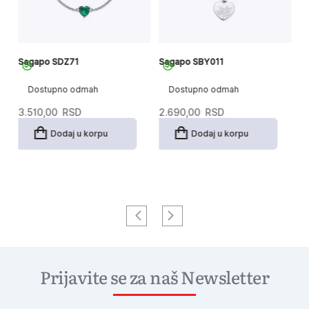
Sagapo SDZ71
Sagapo SBY011
S
Dostupno odmah
Dostupno odmah
3.510,00
RSD
2.690,00
RSD
3
Dodaj u korpu
Dodaj u korpu
Prijavite se za naš Newsletter