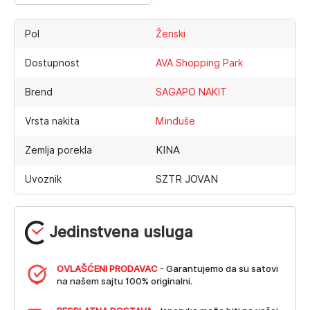
Pol
Ženski
Dostupnost
AVA Shopping Park
Brend
SAGAPO NAKIT
Vrsta nakita
Minđuše
KINA
Zemlja porekla
SZTR JOVAN
Uvoznik
Jedinstvena usluga
OVLAŠĆENI PRODAVAC
- Garantujemo da su satovi
na našem sajtu 100% originalni.