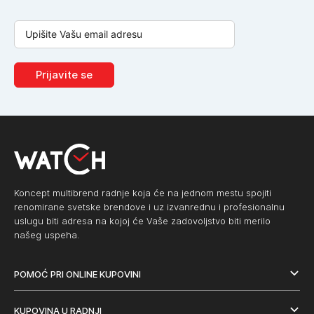
Prijavite se
Koncept multibrend radnje koja će na jednom mestu spojiti
renomirane svetske brendove i uz izvanrednu i profesionalnu
uslugu biti adresa na kojoj će Vaše zadovoljstvo biti merilo
našeg uspeha.
POMOĆ PRI ONLINE KUPOVINI
KUPOVINA U RADNJI