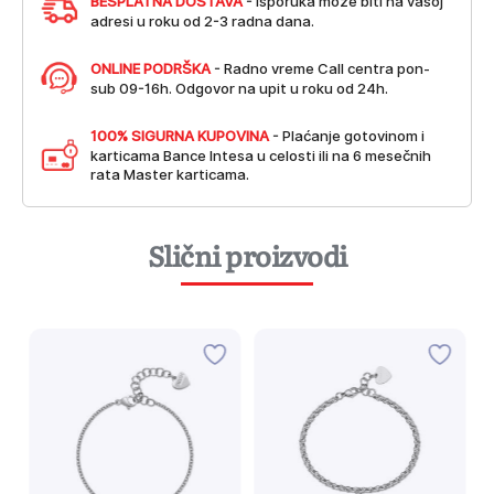
BESPLATNA DOSTAVA
- Isporuka može biti na vašoj
adresi u roku od 2-3 radna dana.
ONLINE PODRŠKA
- Radno vreme Call centra pon-
sub 09-16h. Odgovor na upit u roku od 24h.
100% SIGURNA KUPOVINA
- Plaćanje gotovinom i
karticama Bance Intesa u celosti ili na 6 mesečnih
rata Master karticama.
Slični proizvodi