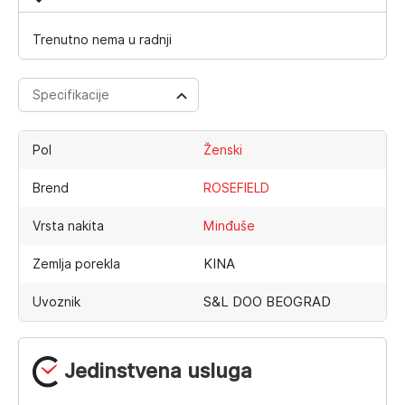
Trenutno nema u radnji
Specifikacije
Pol
Ženski
Brend
ROSEFIELD
Vrsta nakita
Minđuše
KINA
Zemlja porekla
S&L DOO BEOGRAD
Uvoznik
Jedinstvena usluga