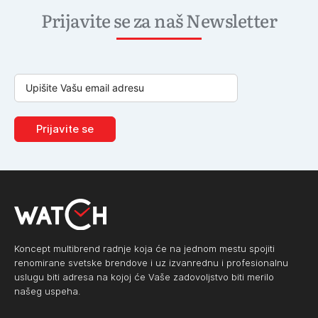
Prijavite se za naš Newsletter
Prijavite se
Koncept multibrend radnje koja će na jednom mestu spojiti
renomirane svetske brendove i uz izvanrednu i profesionalnu
uslugu biti adresa na kojoj će Vaše zadovoljstvo biti merilo
našeg uspeha.