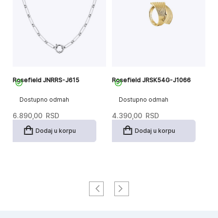
Rosefield JNRRS-J615
Rosefield JRSK54G-J1066
Ro
Dostupno odmah
Dostupno odmah
6.890,00
RSD
4.390,00
RSD
3
Dodaj u korpu
Dodaj u korpu