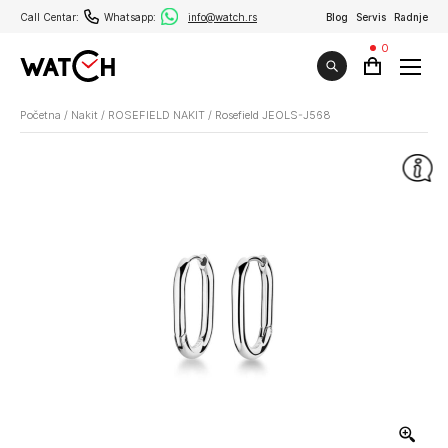
Call Centar:
Whatsapp:
info@watch.rs
Blog
Servis
Radnje
0
Početna
/
Nakit
/
ROSEFIELD NAKIT
/
Rosefield JEOLS-J568