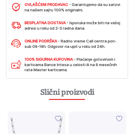
OVLAŠĆENI PRODAVAC
- Garantujemo da su satovi
na našem sajtu 100% originalni.
BESPLATNA DOSTAVA
- Isporuka može biti na vašoj
adresi u roku od 2-3 radna dana.
ONLINE PODRŠKA
- Radno vreme Call centra pon-
sub 09-16h. Odgovor na upit u roku od 24h.
100% SIGURNA KUPOVINA
- Plaćanje gotovinom i
karticama Bance Intesa u celosti ili na 6 mesečnih
rata Master karticama.
Slični proizvodi