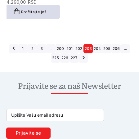
4.290,00
RSD
Pročitajte još
1
2
3
…
200
201
202
203
204
205
206
…
225
226
227
Prijavite se za naš Newsletter
Prijavite se