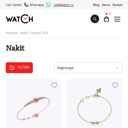
Call Centar:
Whatsapp:
info@watch.rs
Blog
Servis
Radnje
0
Početna
/
Nakit
/
Strana 203
Nakit
FILTERI