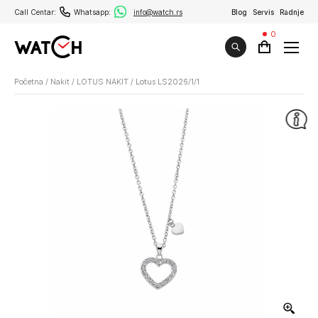
Call Centar:
Whatsapp:
info@watch.rs
Blog
Servis
Radnje
0
Početna
/
Nakit
/
LOTUS NAKIT
/
Lotus LS2026/1/1