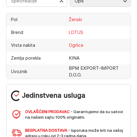
Specifikacije
Opis
Pol
Ženski
Brend
LOTUS
Vrsta nakita
Ogrlica
KINA
Zemlja porekla
BPM EXPORT-IMPORT
Uvoznik
D.O.O.
Jedinstvena usluga
OVLAŠĆENI PRODAVAC
- Garantujemo da su satovi
na našem sajtu 100% originalni.
BESPLATNA DOSTAVA
- Isporuka može biti na vašoj
adresi u roku od 2-3 radna dana.