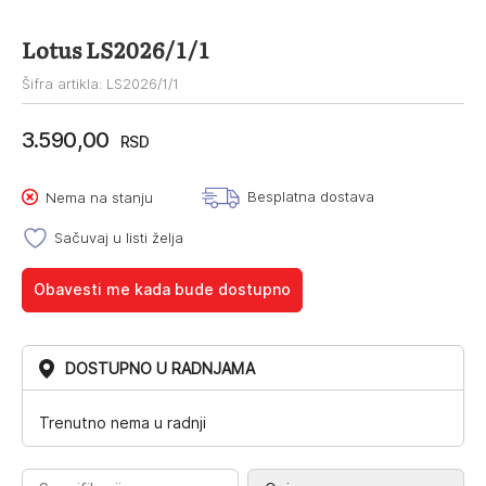
Lotus LS2026/1/1
Šifra artikla: LS2026/1/1
3.590,00
RSD
Besplatna dostava
Nema na stanju
Sačuvaj u listi želja
Obavesti me kada bude dostupno
DOSTUPNO U RADNJAMA
Trenutno nema u radnji