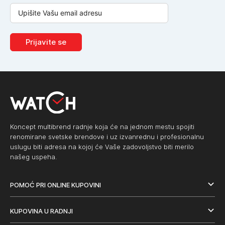
Prijavite se
Koncept multibrend radnje koja će na jednom mestu spojiti
renomirane svetske brendove i uz izvanrednu i profesionalnu
uslugu biti adresa na kojoj će Vaše zadovoljstvo biti merilo
našeg uspeha.
POMOĆ PRI ONLINE KUPOVINI
KUPOVINA U RADNJI