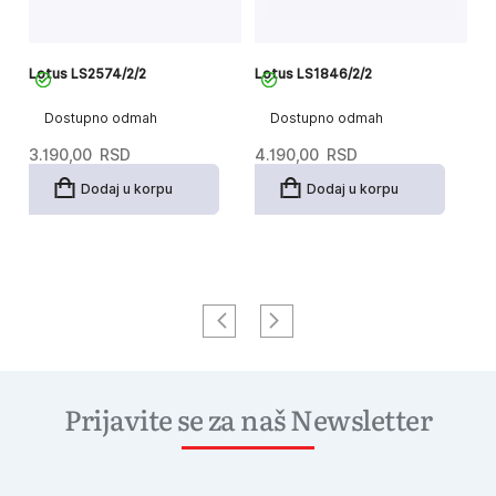
Lotus LS2574/2/2
Lotus LS1846/2/2
Lo
Dostupno odmah
Dostupno odmah
3.190,00
RSD
4.190,00
RSD
4
Dodaj u korpu
Dodaj u korpu
Prijavite se za naš Newsletter