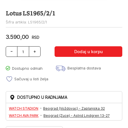
Lotus LS1965/2/1
Šifra artikla: LS1965/2/1
3.590,00
RSD
Lotus
Dodaj u korpu
LS1965/2/1
količina
Besplatna dostava
Dostupno odmah
Sačuvaj u listi želja
DOSTUPNO U RADNJAMA
-
WATCH STADION
Beograd (Voždovac) - Zaplanjska 32
-
WATCH AVA PARK
Beograd (Zuce) - Astrid Lindgren 13-27