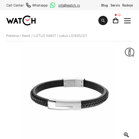
Call Centar:
Whatsapp:
info@watch.rs
Blog
Servis
Radnje
0
Početna
/
Nakit
/
LOTUS NAKIT
/
Lotus LS1965/2/1