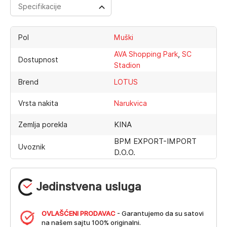
Specifikacije
Pol
Muški
,
AVA Shopping Park
SC
Dostupnost
Stadion
Brend
LOTUS
Vrsta nakita
Narukvica
KINA
Zemlja porekla
BPM EXPORT-IMPORT
Uvoznik
D.O.O.
Jedinstvena usluga
OVLAŠĆENI PRODAVAC
- Garantujemo da su satovi
na našem sajtu 100% originalni.