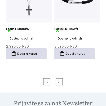
Lotus LS1983/1/1
Lotus LS1119/2/1
Lo
Dostupno odmah
Dostupno odmah
2.990,00
RSD
3.590,00
RSD
3
Dodaj u korpu
Dodaj u korpu
Prijavite se za naš Newsletter