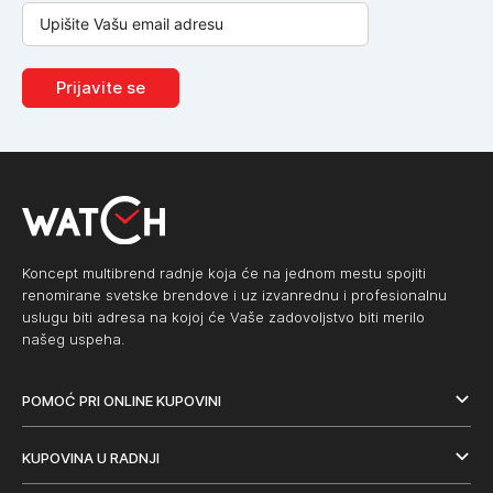
Prijavite se
Koncept multibrend radnje koja će na jednom mestu spojiti
renomirane svetske brendove i uz izvanrednu i profesionalnu
uslugu biti adresa na kojoj će Vaše zadovoljstvo biti merilo
našeg uspeha.
POMOĆ PRI ONLINE KUPOVINI
KUPOVINA U RADNJI