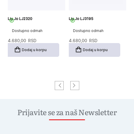
Liu Jo LJ2320
Liu Jo LJ3195
Li
Dostupno odmah
Dostupno odmah
4.680,00
RSD
4.680,00
RSD
5
Dodaj u korpu
Dodaj u korpu
Prijavite se za naš Newsletter