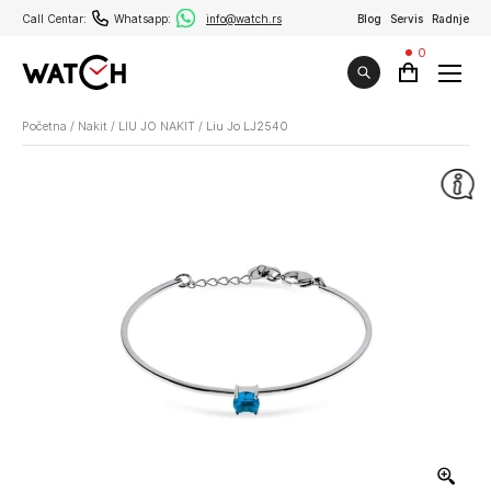
Call Centar:
Whatsapp:
info@watch.rs
Blog
Servis
Radnje
0
Početna
/
Nakit
/
LIU JO NAKIT
/
Liu Jo LJ2540