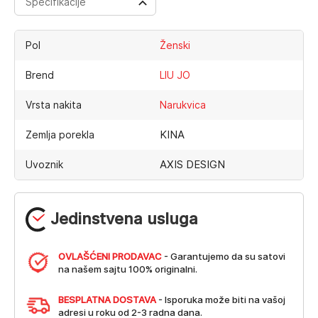
Specifikacije
Pol
Ženski
Brend
LIU JO
Vrsta nakita
Narukvica
KINA
Zemlja porekla
AXIS DESIGN
Uvoznik
Jedinstvena usluga
OVLAŠĆENI PRODAVAC
- Garantujemo da su satovi
na našem sajtu 100% originalni.
BESPLATNA DOSTAVA
- Isporuka može biti na vašoj
adresi u roku od 2-3 radna dana.