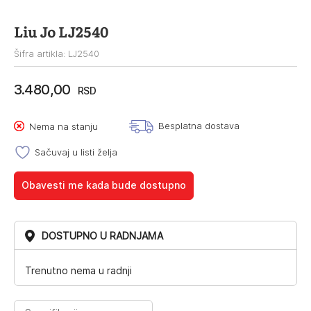
Liu Jo LJ2540
Šifra artikla: LJ2540
3.480,00
RSD
Besplatna dostava
Nema na stanju
Sačuvaj u listi želja
Obavesti me kada bude dostupno
DOSTUPNO U RADNJAMA
Trenutno nema u radnji