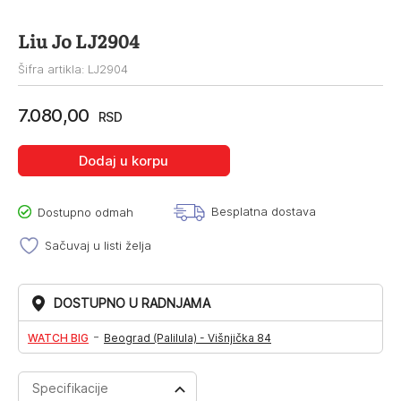
Liu Jo LJ2904
Šifra artikla: LJ2904
7.080,00
RSD
Dodaj u korpu
Besplatna dostava
Dostupno odmah
Sačuvaj u listi želja
DOSTUPNO U RADNJAMA
-
WATCH BIG
Beograd (Palilula) - Višnjička 84
Specifikacije