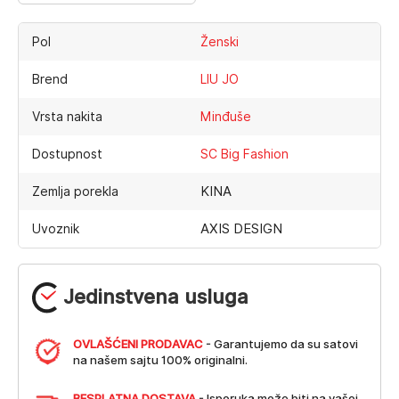
Pol
Ženski
Brend
LIU JO
Vrsta nakita
Minđuše
Dostupnost
SC Big Fashion
KINA
Zemlja porekla
AXIS DESIGN
Uvoznik
Jedinstvena usluga
OVLAŠĆENI PRODAVAC
- Garantujemo da su satovi
na našem sajtu 100% originalni.
BESPLATNA DOSTAVA
- Isporuka može biti na vašoj