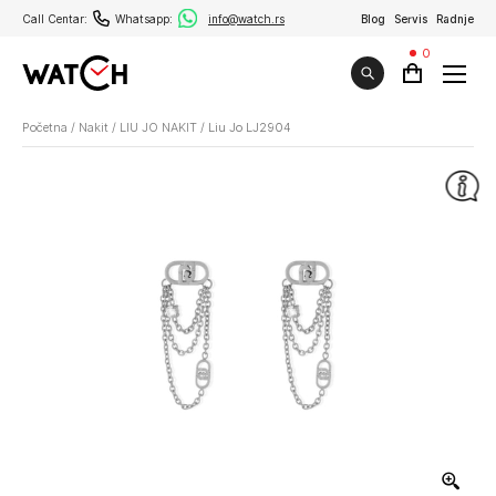
Call Centar:
Whatsapp:
info@watch.rs
Blog
Servis
Radnje
0
Početna
/
Nakit
/
LIU JO NAKIT
/
Liu Jo LJ2904