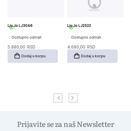
Liu Jo LJ3046
Liu Jo LJ2522
Li
Dostupno odmah
Dostupno odmah
5.880,00
RSD
4.680,00
RSD
7.
Or
T
4
Dodaj u korpu
Dodaj u korpu
c
c
je
je
bi
4
7.
Prijavite se za naš Newsletter