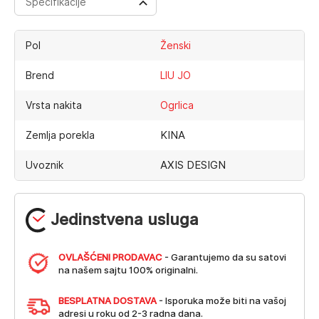
Specifikacije
Pol
Ženski
Brend
LIU JO
Vrsta nakita
Ogrlica
KINA
Zemlja porekla
AXIS DESIGN
Uvoznik
Jedinstvena usluga
OVLAŠĆENI PRODAVAC
- Garantujemo da su satovi
na našem sajtu 100% originalni.
BESPLATNA DOSTAVA
- Isporuka može biti na vašoj
adresi u roku od 2-3 radna dana.