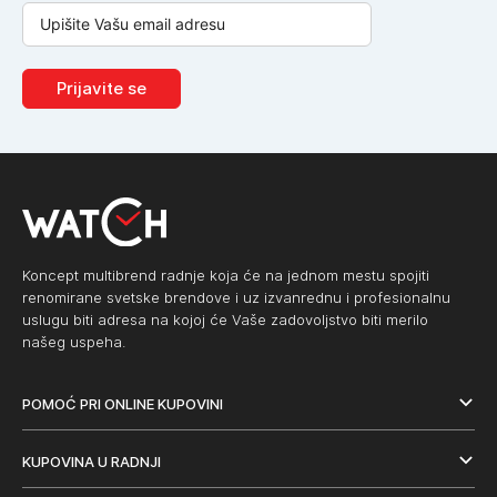
Prijavite se
Koncept multibrend radnje koja će na jednom mestu spojiti
renomirane svetske brendove i uz izvanrednu i profesionalnu
uslugu biti adresa na kojoj će Vaše zadovoljstvo biti merilo
našeg uspeha.
POMOĆ PRI ONLINE KUPOVINI
KUPOVINA U RADNJI