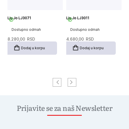
Liu Jo LJ3071
Liu Jo LJ3011
Li
Dostupno odmah
Dostupno odmah
8.280,00
RSD
4.680,00
RSD
3
Dodaj u korpu
Dodaj u korpu
Prijavite se za naš Newsletter