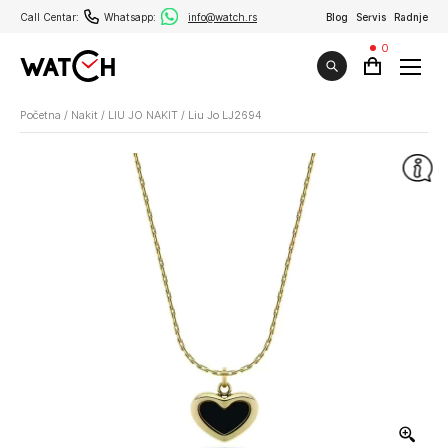
Call Centar:
Whatsapp:
info@watch.rs
Blog
Servis
Radnje
0
Početna
/
Nakit
/
LIU JO NAKIT
/
Liu Jo LJ2694