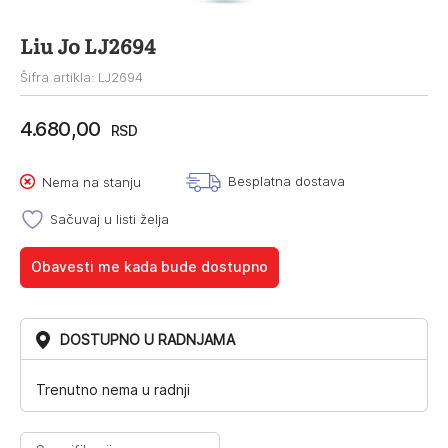
Liu Jo LJ2694
Šifra artikla: LJ2694
4.680,00
RSD
Besplatna dostava
Nema na stanju
Sačuvaj u listi želja
Obavesti me kada bude dostupno
DOSTUPNO U RADNJAMA
Trenutno nema u radnji