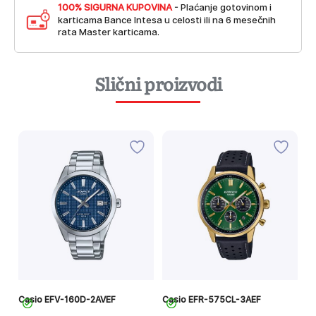
100% SIGURNA KUPOVINA
- Plaćanje gotovinom i
karticama Bance Intesa u celosti ili na 6 mesečnih
rata Master karticama.
Slični proizvodi
Casio EFV-160D-2AVEF
Casio EFR-575CL-3AEF
C