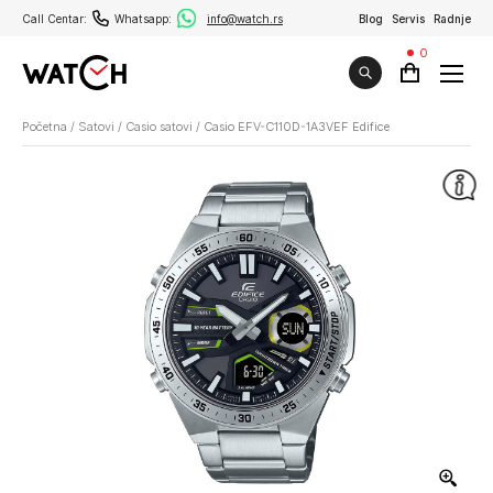
Call Centar:
Whatsapp:
info@watch.rs
Blog
Servis
Radnje
0
Početna
/
Satovi
/
Casio satovi
/
Casio EFV-C110D-1A3VEF Edifice