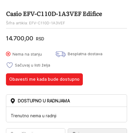
Casio EFV-C110D-1A3VEF Edifice
Šifra artikla: EFV-C110D-1A3VEF
14.700,00
RSD
Besplatna dostava
Nema na stanju
Sačuvaj u listi želja
Obavesti me kada bude dostupno
DOSTUPNO U RADNJAMA
Trenutno nema u radnji