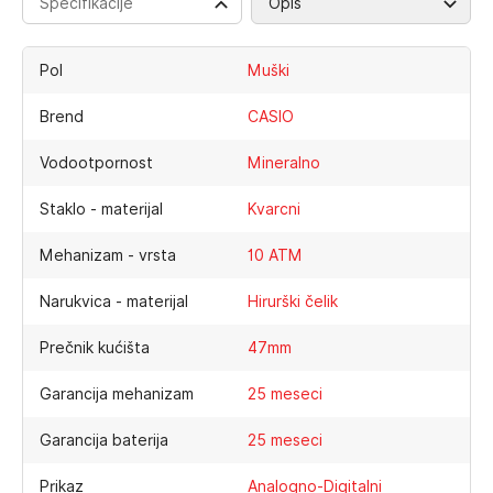
Specifikacije
Opis
Pol
Muški
Brend
CASIO
Vodootpornost
Mineralno
Staklo - materijal
Kvarcni
Mehanizam - vrsta
10 ATM
Narukvica - materijal
Hirurški čelik
Prečnik kućišta
47mm
Garancija mehanizam
25 meseci
Garancija baterija
25 meseci
Prikaz
Analogno-Digitalni