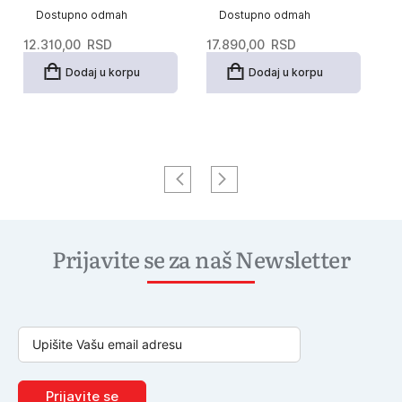
Dostupno odmah
Dostupno odmah
12.310,00
RSD
17.890,00
RSD
1
Dodaj u korpu
Dodaj u korpu
Prijavite se za naš Newsletter
Prijavite se