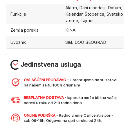
Alarm, Dani u nedelji, Datum,
Kalendar, Štoperica, Svetsko
Funkcije
vreme, Tajmer
KINA
Zemlja porekla
S&L DOO BEOGRAD
Uvoznik
Jedinstvena usluga
OVLAŠĆENI PRODAVAC
- Garantujemo da su satovi
na našem sajtu 100% originalni.
BESPLATNA DOSTAVA
- Isporuka može biti na vašoj
adresi u roku od 2-3 radna dana.
ONLINE PODRŠKA
- Radno vreme Call centra pon-
sub 09-16h. Odgovor na upit u roku od 24h.