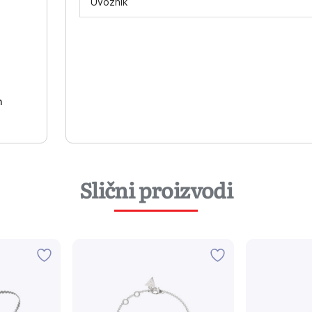
Uvoznik
-
h
Slični proizvodi