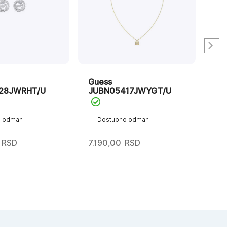
Guess
Gu
28JWRHT/U
JUBN05417JWYGT/U
JU
o odmah
Dostupno odmah
D
RSD
7.190,00
RSD
4.