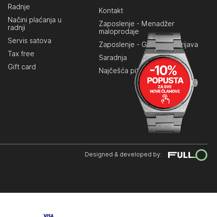
Radnje
Kontakt
Načini plaćanja u
Zaposlenje - Menadžer
radnji
maloprodaje
Servis satova
Zaposlenje - Generalna prijava
Tax free
Saradnja
Gift card
Najčešća pitanja
Designed & developed by: