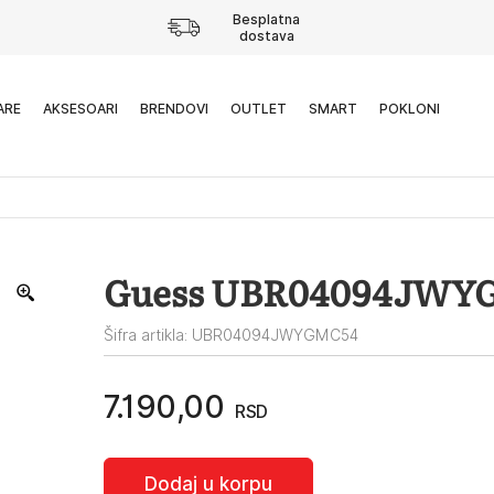
Besplatna
dostava
ARE
AKSESOARI
BRENDOVI
OUTLET
SMART
POKLONI
Guess UBR04094JWY
Šifra artikla: UBR04094JWYGMC54
7.190,00
RSD
Dodaj u korpu