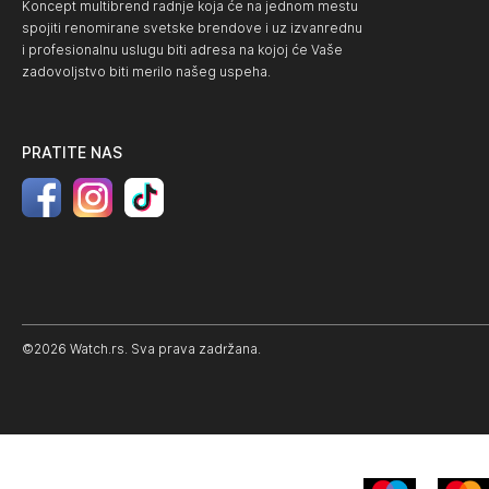
Koncept multibrend radnje koja će na jednom mestu
spojiti renomirane svetske brendove i uz izvanrednu
i profesionalnu uslugu biti adresa na kojoj će Vaše
zadovoljstvo biti merilo našeg uspeha.
PRATITE NAS
©2026 Watch.rs. Sva prava zadržana.