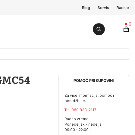
Blog
Servis
Radnje
0
GMC54
POMOĆ PRI KUPOVINI
Za više informacija, pomoć i
porudžbine.
Tel:
060 838-2117
Radno vreme:
Ponedeljak - nedelja
09:00 - 22:00 h