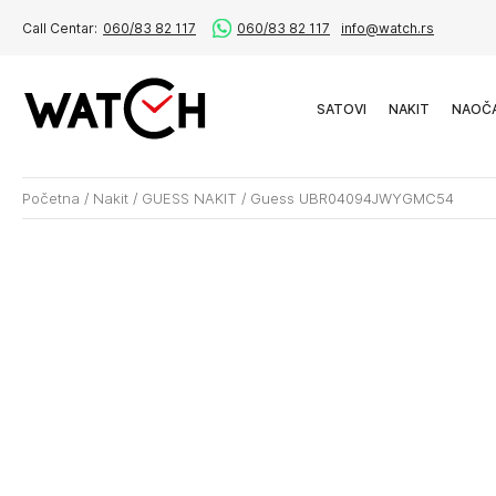
Call Centar:
060/83 82 117
060/83 82 117
info@watch.rs
SATOVI
NAKIT
NAOČ
Početna
/
Nakit
/
GUESS NAKIT
/
Guess UBR04094JWYGMC54