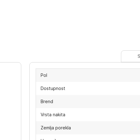
S
Pol
Dostupnost
Brend
Vrsta nakita
Zemlja porekla