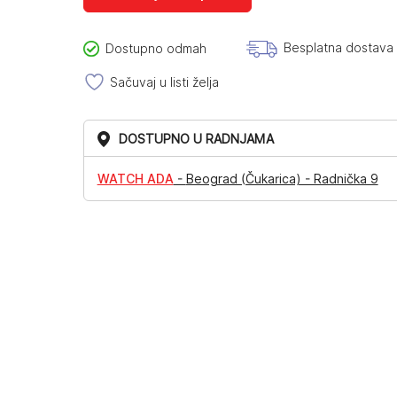
Besplatna dostava
Dostupno odmah
Sačuvaj u listi želja
DOSTUPNO U RADNJAMA
WATCH ADA
-
Beograd (Čukarica) - Radnička 9