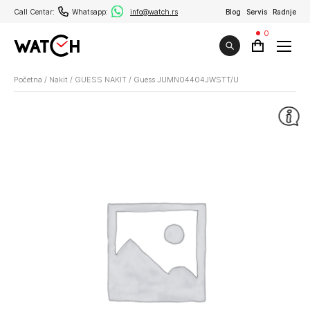
Call Centar:
Whatsapp:
info@watch.rs
Blog
Servis
Radnje
0
Početna
/
Nakit
/
GUESS NAKIT
/
Guess JUMN04404JWSTT/U