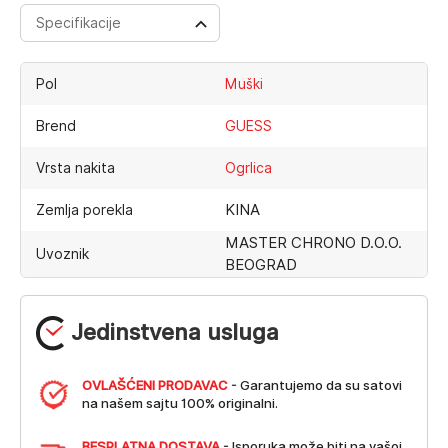
Specifikacije
Pol
Muški
Brend
GUESS
Vrsta nakita
Ogrlica
KINA
Zemlja porekla
MASTER CHRONO D.O.O.
Uvoznik
BEOGRAD
Jedinstvena usluga
OVLAŠĆENI PRODAVAC
- Garantujemo da su satovi
na našem sajtu 100% originalni.
BESPLATNA DOSTAVA
- Isporuka može biti na vašoj