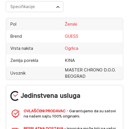
Specifikacije
Pol
Ženski
Brend
GUESS
Vrsta nakita
Ogrlica
KINA
Zemlja porekla
MASTER CHRONO D.O.O.
Uvoznik
BEOGRAD
Jedinstvena usluga
OVLAŠĆENI PRODAVAC
- Garantujemo da su satovi
na našem sajtu 100% originalni.
BESPLATNA DOSTAVA
- Isporuka može biti na vašoj