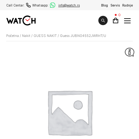
Call Centar:
Whatsapp:
info@watch.rs
Blog
Servis
Radnje
0
Početna
/
Nakit
/
GUESS NAKIT
/
Guess JUBN04552JWRHT/U