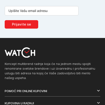
Prijavite se
Koncept multibrend radnje koja će na jednom mestu spojiti
renomirane svetske brendove i uz izvanrednu i profesionalnu
uslugu biti adresa na kojoj će Vaše zadovoljstvo biti merilo
našeg uspeha.
POMOĆ PRI ONLINE KUPOVINI
KUPOVINA U RADNJI