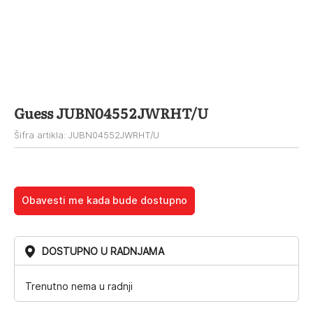
Guess JUBN04552JWRHT/U
Šifra artikla: JUBN04552JWRHT/U
Obavesti me kada bude dostupno
DOSTUPNO U RADNJAMA
Trenutno nema u radnji