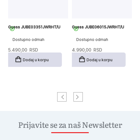
Guess JUBE03351JWRHT/U
Guess JUBE06015JWRHT/U
G
Dostupno odmah
Dostupno odmah
5.490,00
RSD
4.990,00
RSD
3
Dodaj u korpu
Dodaj u korpu
Prijavite se za naš Newsletter