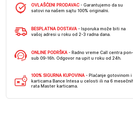
OVLAŠĆENI PRODAVAC
- Garantujemo da su
satovi na našem sajtu 100% originalni.
BESPLATNA DOSTAVA
- Isporuka može biti na
vašoj adresi u roku od 2-3 radna dana.
ONLINE PODRŠKA
- Radno vreme Call centra pon
sub 09-16h. Odgovor na upit u roku od 24h.
100% SIGURNA KUPOVINA
- Plaćanje gotovinom i
karticama Bance Intesa u celosti ili na 6 mesečni
rata Master karticama.