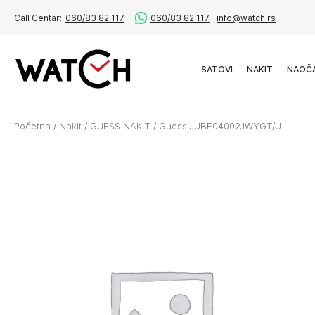
Call Centar:
060/83 82 117
060/83 82 117
info@watch.rs
SATOVI
NAKIT
NAOČ
Početna
/
Nakit
/
GUESS NAKIT
/
Guess JUBE04002JWYGT/U