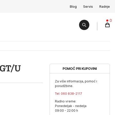
Blog
Servis
Radnje
0
YGT/U
POMOĆ PRI KUPOVINI
Za više informacija, pomoć i
porudžbine.
Tel:
060 838-2117
Radno vreme:
Ponedeljak - nedelja
09:00 - 22:00 h