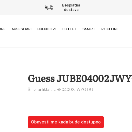
Besplatna
dostava
ARE
AKSESOARI
BRENDOVI
OUTLET
SMART
POKLONI
Guess JUBE04002JW
Šifra artikla: JUBE04002JWYGT/U
Obavesti me kada bude dostupno