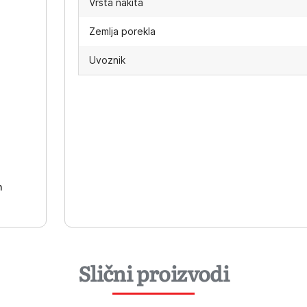
Vrsta nakita
Zemlja porekla
Uvoznik
-
h
Slični proizvodi