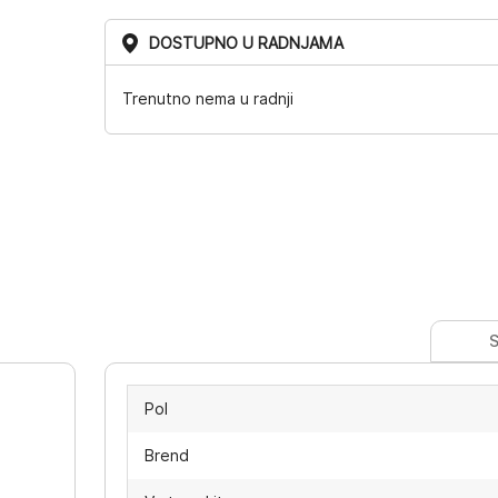
DOSTUPNO U RADNJAMA
Trenutno nema u radnji
S
Pol
Brend