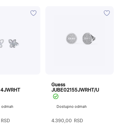
Guess
14JWRHT
JUBE02155JWRHT/U
o odmah
Dostupno odmah
RSD
4.390,00
RSD