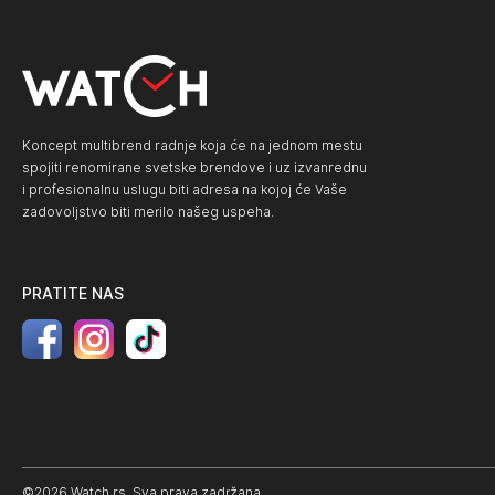
Koncept multibrend radnje koja će na jednom mestu
spojiti renomirane svetske brendove i uz izvanrednu
i profesionalnu uslugu biti adresa na kojoj će Vaše
zadovoljstvo biti merilo našeg uspeha.
PRATITE NAS
©2026 Watch.rs. Sva prava zadržana.