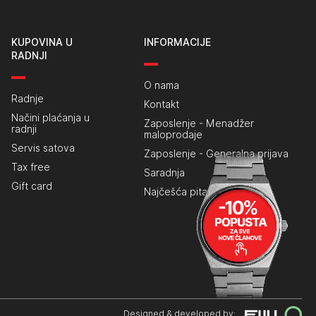
KUPOVINA U
INFORMACIJE
RADNJI
O nama
Radnje
Kontakt
Načini plaćanja u
Zaposlenje - Menadžer
radnji
maloprodaje
Servis satova
Zaposlenje - Generalna prijava
Tax free
Saradnja
Gift card
Najčešća pitanja
Designed & developed by: