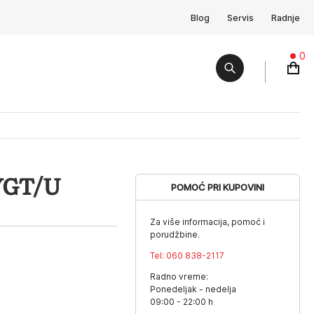
Blog
Servis
Radnje
0
YGT/U
POMOĆ PRI KUPOVINI
Za više informacija, pomoć i
porudžbine.
Tel:
060 838-2117
Radno vreme:
Ponedeljak - nedelja
09:00 - 22:00 h