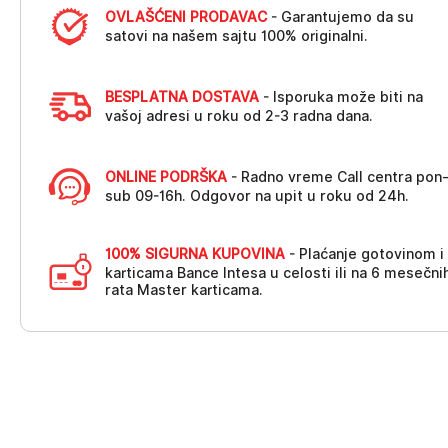
OVLAŠĆENI PRODAVAC
- Garantujemo da su
satovi na našem sajtu 100% originalni.
BESPLATNA DOSTAVA
- Isporuka može biti na
vašoj adresi u roku od 2-3 radna dana.
ONLINE PODRŠKA
- Radno vreme Call centra pon
sub 09-16h. Odgovor na upit u roku od 24h.
100% SIGURNA KUPOVINA
- Plaćanje gotovinom i
karticama Bance Intesa u celosti ili na 6 mesečni
rata Master karticama.