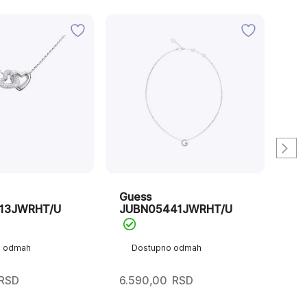
Guess
Gu
13JWRHT/U
JUBN05441JWRHT/U
JU
o odmah
Dostupno odmah
D
RSD
6.590,00
RSD
8.