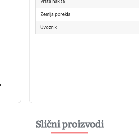
Vrsta nakita
Zemlja porekla
Uvoznik
-
h
Slični proizvodi