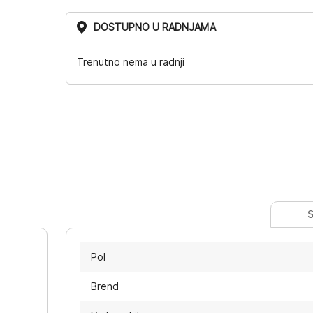
DOSTUPNO U RADNJAMA
Trenutno nema u radnji
S
Pol
Brend