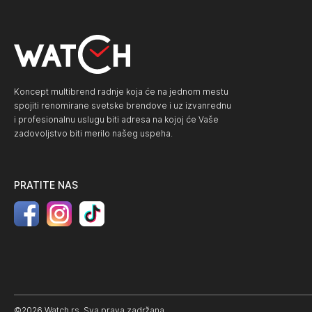
Koncept multibrend radnje koja će na jednom mestu
spojiti renomirane svetske brendove i uz izvanrednu
i profesionalnu uslugu biti adresa na kojoj će Vaše
zadovoljstvo biti merilo našeg uspeha.
PRATITE NAS
©2026 Watch.rs. Sva prava zadržana.