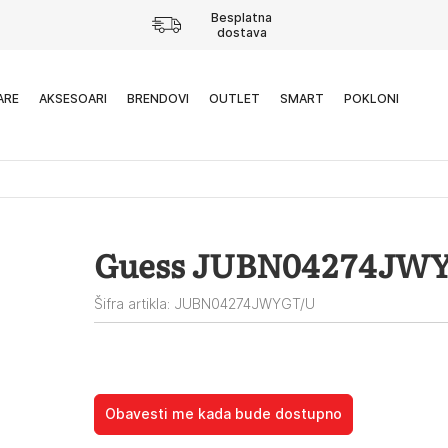
Besplatna
dostava
ARE
AKSESOARI
BRENDOVI
OUTLET
SMART
POKLONI
Guess JUBN04274JW
Šifra artikla: JUBN04274JWYGT/U
Obavesti me kada bude dostupno