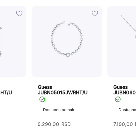
Guess
Guess
HT/U
JUBN05015JWRHT/U
JUBN060
Dostupno odmah
Dostupn
9.290,00
RSD
7.190,00