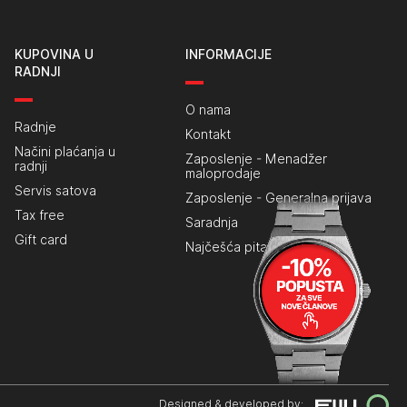
KUPOVINA U
INFORMACIJE
RADNJI
O nama
Radnje
Kontakt
Načini plaćanja u
Zaposlenje - Menadžer
radnji
maloprodaje
Servis satova
Zaposlenje - Generalna prijava
Tax free
Saradnja
Gift card
Najčešća pitanja
Designed & developed by: