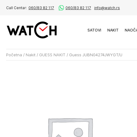
Call Centar:
060/83 82 117
060/83 82 117
info@watch.rs
SATOVI
NAKIT
NAOČ
Početna
/
Nakit
/
GUESS NAKIT
/
Guess JUBN04274JWYGT/U