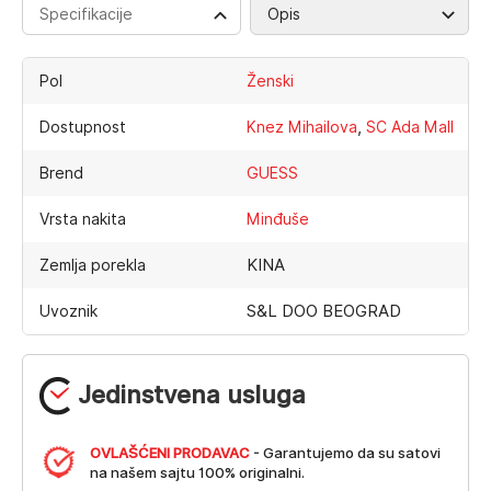
Specifikacije
Opis
Pol
Ženski
,
Dostupnost
Knez Mihailova
SC Ada Mall
Brend
GUESS
Vrsta nakita
Minđuše
KINA
Zemlja porekla
S&L DOO BEOGRAD
Uvoznik
Jedinstvena usluga
OVLAŠĆENI PRODAVAC
- Garantujemo da su satovi
na našem sajtu 100% originalni.