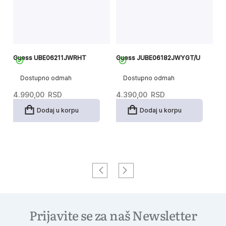
Guess UBE06211JWRHT
Guess JUBE06182JWYGT/U
G
Dostupno odmah
Dostupno odmah
4.990,00
RSD
4.390,00
RSD
5
Dodaj u korpu
Dodaj u korpu
Prijavite se za naš Newsletter