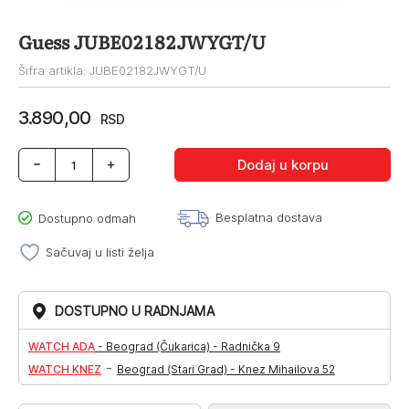
Guess JUBE02182JWYGT/U
Šifra artikla: JUBE02182JWYGT/U
3.890,00
RSD
Guess
Dodaj u korpu
JUBE02182JWYGT/U
količina
Besplatna dostava
Dostupno odmah
Sačuvaj u listi želja
DOSTUPNO U RADNJAMA
WATCH ADA
-
Beograd (Čukarica) - Radnička 9
-
WATCH KNEZ
Beograd (Stari Grad) - Knez Mihailova 52