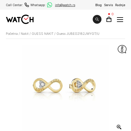
Call Centar:
Whatsapp:
info@watch.rs
Blog
Servis
Radnje
0
Početna
/
Nakit
/
GUESS NAKIT
/
Guess JUBE02182JWYGT/U