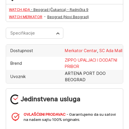
WATCH ADA
-
Beograd (Čukarica) - Radnička 9
-
WATCH MERKATOR
Beograd (Novi Beograd)
Specifikacije
,
Dostupnost
Merkator Centar
SC Ada Mall
ZIPPO UPALJACI I DODATNI
Brend
PRIBOR
ARTENA PORT DOO
Uvoznik
BEOGRAD
Jedinstvena usluga
OVLAŠĆENI PRODAVAC
- Garantujemo da su satovi
na našem sajtu 100% originalni.