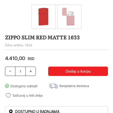
ZIPPO SLIM RED MATTE 1633
Šifra artikla: 1633
4.410,00
RSD
ZIPPO
Dodaj u korpu
SLIM
RED
MATTE
Besplatna dostava
Dostupno odmah
1633
količina
Sačuvaj u listi želja
DOSTUPNO U RADNJAMA