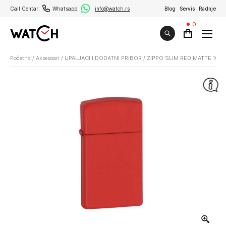
Call Centar:
Whatsapp:
info@watch.rs
Blog
Servis
Radnje
0
Početna
/
Aksesoari
/
UPALJACI I DODATNI PRIBOR
/
ZIPPO SLIM RED MATTE 1633