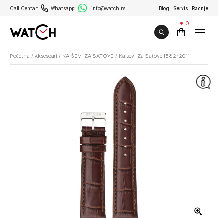
Call Centar:
Whatsapp:
info@watch.rs
Blog
Servis
Radnje
0
Početna
/
Aksesoari
/
KAIŠEVI ZA SATOVE
/
Kaisevi Za Satove 1582-2011