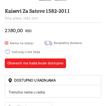
Kaisevi Za Satove 1582-2011
Šifra artikla: 1582-2011
2.180,00
RSD
Besplatna dostava
Nema na stanju
Sačuvaj u listi želja
Obavesti me kada bude dostupno
DOSTUPNO U RADNJAMA
Trenutno nema u radnji