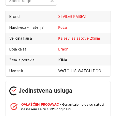
Specifikacije
Brend
STAILER KAISEVI
Narukvica - materijal
Koža
Veličina kaiša
Kaiševi za satove 20mm
Boja kaiša
Braon
KINA
Zemlja porekla
WATCH IS WATCH DOO
Uvoznik
Jedinstvena usluga
OVLAŠĆENI PRODAVAC
- Garantujemo da su satovi
na našem sajtu 100% originalni.