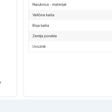
Narukvica - materijal
Veličina kaiša
Boja kaiša
Zemlja porekla
Uvoznik
-
h