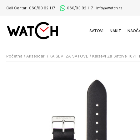
Call Centar:
060/83 82 117
060/83 82 117
info@watch.rs
SATOVI
NAKIT
NAOČ
Početna
/
Aksesoari
/
KAIŠEVI ZA SATOVE
/
Kaisevi Za Satove 1071-