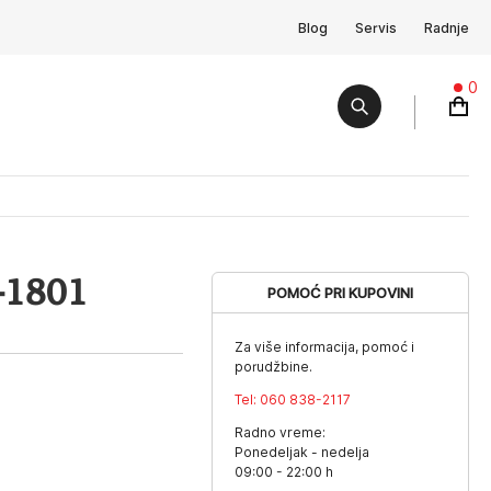
Blog
Servis
Radnje
0
-1801
POMOĆ PRI KUPOVINI
Za više informacija, pomoć i
porudžbine.
Tel:
060 838-2117
Radno vreme:
Ponedeljak - nedelja
09:00 - 22:00 h