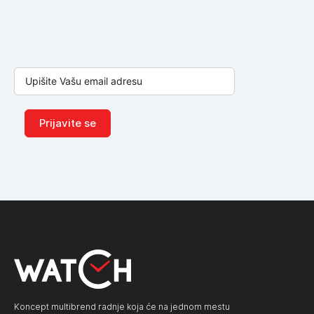
Prijavite se
Koncept multibrend radnje koja će na jednom mestu