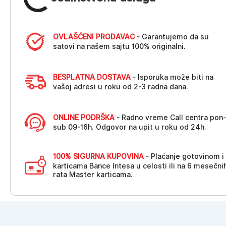
OVLAŠĆENI PRODAVAC
- Garantujemo da su
satovi na našem sajtu 100% originalni.
BESPLATNA DOSTAVA
- Isporuka može biti na
vašoj adresi u roku od 2-3 radna dana.
ONLINE PODRŠKA
- Radno vreme Call centra pon
sub 09-16h. Odgovor na upit u roku od 24h.
100% SIGURNA KUPOVINA
- Plaćanje gotovinom i
karticama Bance Intesa u celosti ili na 6 mesečni
rata Master karticama.