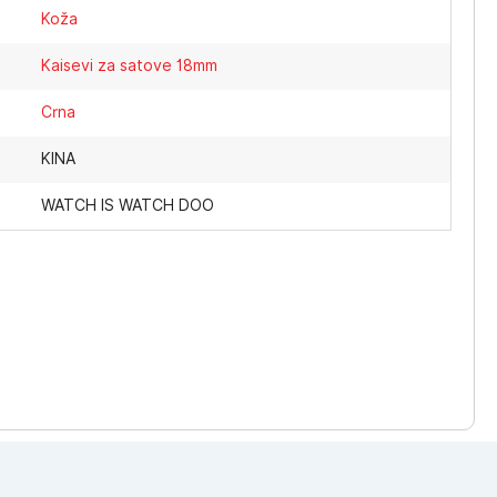
Koža
Kaisevi za satove 18mm
Crna
KINA
WATCH IS WATCH DOO