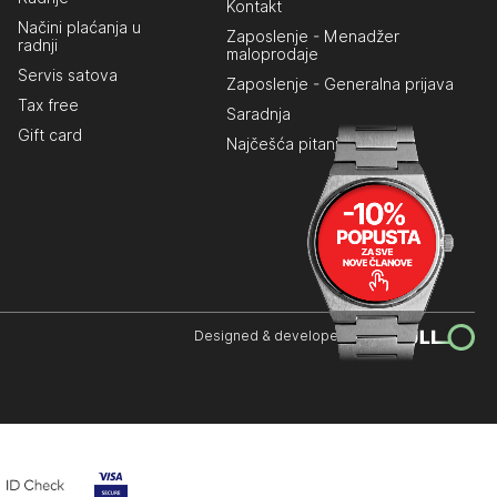
Kontakt
Načini plaćanja u
Zaposlenje - Menadžer
radnji
maloprodaje
Servis satova
Zaposlenje - Generalna prijava
Tax free
Saradnja
Gift card
Najčešća pitanja
Designed & developed by: