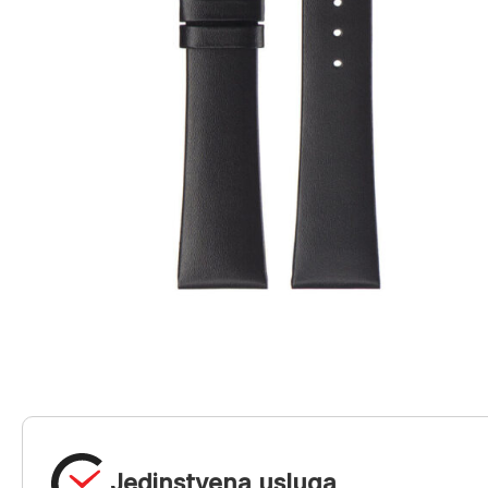
Jedinstvena usluga