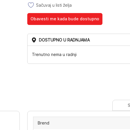
Sačuvaj u listi želja
Obavesti me kada bude dostupno
DOSTUPNO U RADNJAMA
Trenutno nema u radnji
S
Brend