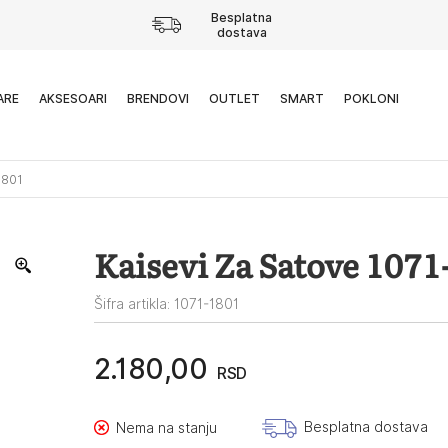
Besplatna
dostava
ARE
AKSESOARI
BRENDOVI
OUTLET
SMART
POKLONI
1801
Kaisevi Za Satove 1071
Šifra artikla: 1071-1801
2.180,00
RSD
Besplatna dostava
Nema na stanju