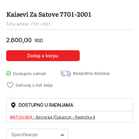
Kaisevi Za Satove 7701-2001
Šifra artikla: 7701-2001
2.600,00
RSD
Dodaj u korpu
Besplatna dostava
Dostupno odmah
Sačuvaj u listi želja
DOSTUPNO U RADNJAMA
WATCH ADA
-
Beograd (Čukarica) - Radnička 9
Specifikacije