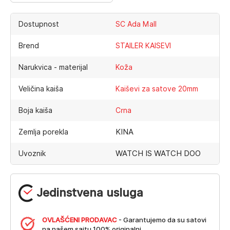
Dostupnost
SC Ada Mall
Brend
STAILER KAISEVI
Narukvica - materijal
Koža
Veličina kaiša
Kaiševi za satove 20mm
Boja kaiša
Crna
KINA
Zemlja porekla
WATCH IS WATCH DOO
Uvoznik
Jedinstvena usluga
OVLAŠĆENI PRODAVAC
- Garantujemo da su satovi
na našem sajtu 100% originalni.