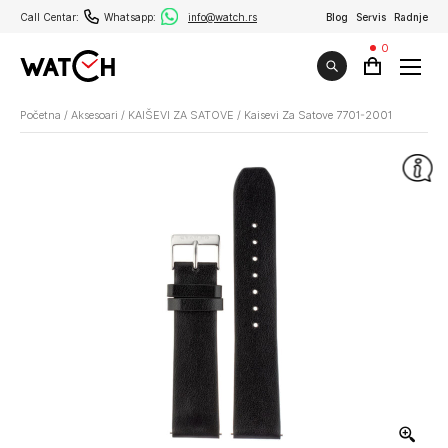
Call Centar:
Whatsapp:
info@watch.rs
Blog
Servis
Radnje
0
Početna
/
Aksesoari
/
KAIŠEVI ZA SATOVE
/
Kaisevi Za Satove 7701-2001