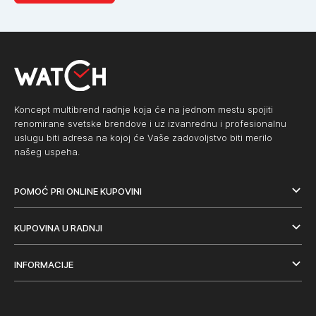
Koncept multibrend radnje koja će na jednom mestu spojiti
renomirane svetske brendove i uz izvanrednu i profesionalnu
uslugu biti adresa na kojoj će Vaše zadovoljstvo biti merilo
našeg uspeha.
POMOĆ PRI ONLINE KUPOVINI
KUPOVINA U RADNJI
INFORMACIJE