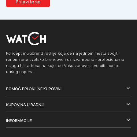
Prijavite se
Koncept multibrend radnje koja će na jednom mestu spojiti
renomirane svetske brendove i uz izvanrednu i profesionalnu
uslugu biti adresa na kojoj će Vaše zadovoljstvo biti merilo
našeg uspeha.
POMOĆ PRI ONLINE KUPOVINI
KUPOVINA U RADNJI
INFORMACIJE