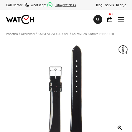
Call Centar:
Whatsapp:
info@watch.rs
Blog
Servis
Radnje
0
Početna
/
Aksesoari
/
KAIŠEVI ZA SATOVE
/
Kaisevi Za Satove 125B-1011