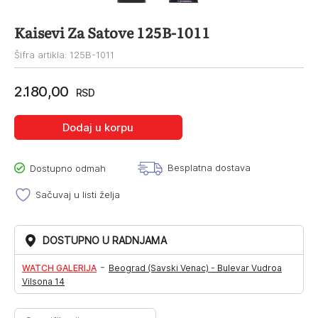
Kaisevi Za Satove 125B-1011
Šifra artikla: 125B-1011
2.180,00
RSD
Dodaj u korpu
Besplatna dostava
Dostupno odmah
Sačuvaj u listi želja
DOSTUPNO U RADNJAMA
-
WATCH GALERIJA
Beograd (Savski Venac) - Bulevar Vudroa
Vilsona 14