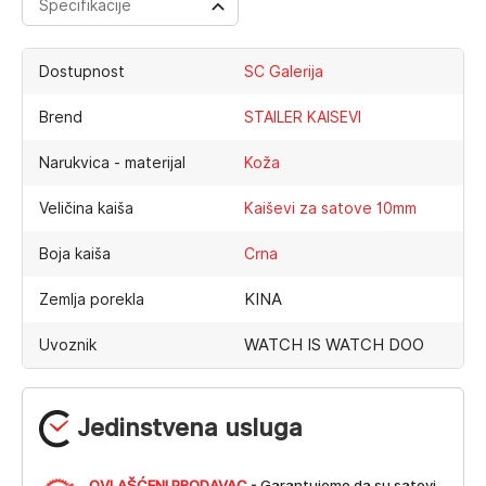
Specifikacije
Dostupnost
SC Galerija
Brend
STAILER KAISEVI
Narukvica - materijal
Koža
Veličina kaiša
Kaiševi za satove 10mm
Boja kaiša
Crna
KINA
Zemlja porekla
WATCH IS WATCH DOO
Uvoznik
Jedinstvena usluga
OVLAŠĆENI PRODAVAC
- Garantujemo da su satovi