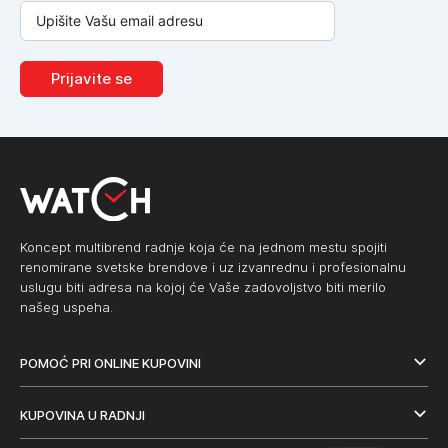
Prijavite se
Koncept multibrend radnje koja će na jednom mestu spojiti
renomirane svetske brendove i uz izvanrednu i profesionalnu
uslugu biti adresa na kojoj će Vaše zadovoljstvo biti merilo
našeg uspeha.
POMOĆ PRI ONLINE KUPOVINI
KUPOVINA U RADNJI