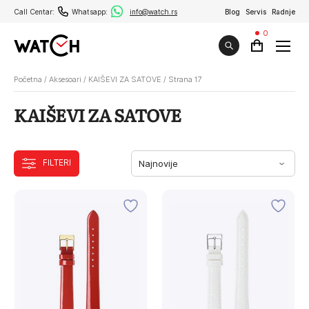
Call Centar:
Whatsapp:
info@watch.rs
Blog
Servis
Radnje
0
Početna
/
Aksesoari
/
KAIŠEVI ZA SATOVE
/
Strana 17
KAIŠEVI ZA SATOVE
FILTERI