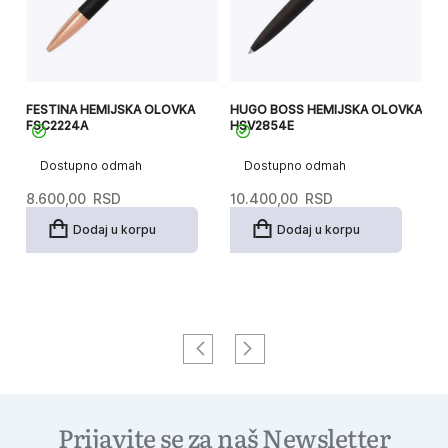
FESTINA HEMIJSKA OLOVKA
HUGO BOSS HEMIJSKA OLOVKA
F
FSC2224A
HSV2854E
F
Dostupno odmah
Dostupno odmah
8.600,00
RSD
10.400,00
RSD
5.
Dodaj u korpu
Dodaj u korpu
Prijavite se za naš Newsletter