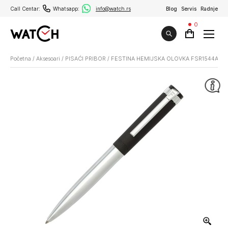
Call Centar:
Whatsapp:
info@watch.rs
Blog
Servis
Radnje
0
Početna
/
Aksesoari
/
PISAĆI PRIBOR
/
FESTINA HEMIJSKA OLOVKA FSR1544A