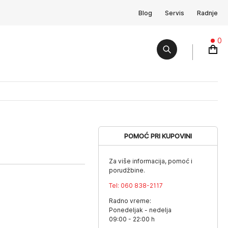
Blog
Servis
Radnje
0
POMOĆ PRI KUPOVINI
Za više informacija, pomoć i
porudžbine.
Tel:
060 838-2117
Radno vreme:
Ponedeljak - nedelja
09:00 - 22:00 h