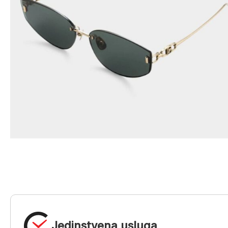
Jedinstvena usluga