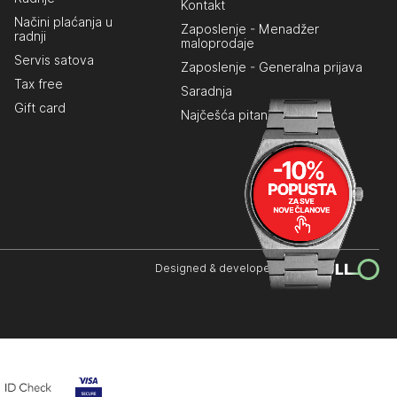
Kontakt
Načini plaćanja u
Zaposlenje - Menadžer
radnji
maloprodaje
Servis satova
Zaposlenje - Generalna prijava
Tax free
Saradnja
Gift card
Najčešća pitanja
Designed & developed by: