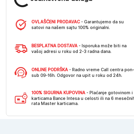
OVLAŠĆENI PRODAVAC
- Garantujemo da su
satovi na našem sajtu 100% originalni.
BESPLATNA DOSTAVA
- Isporuka može biti na
vašoj adresi u roku od 2-3 radna dana.
ONLINE PODRŠKA
- Radno vreme Call centra pon
sub 09-16h. Odgovor na upit u roku od 24h.
100% SIGURNA KUPOVINA
- Plaćanje gotovinom i
karticama Bance Intesa u celosti ili na 6 mesečni
rata Master karticama.