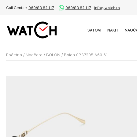
Call Centar:
060/83 82 117
060/83 82 117
info@watch.rs
SATOVI
NAKIT
NAOČ
Početna
/
Naočare
/
BOLON
/
Bolon 0BS7205 A60 61