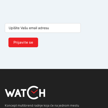
Prijavite se
Koncept multibrend radnje koja će na jednom mestu