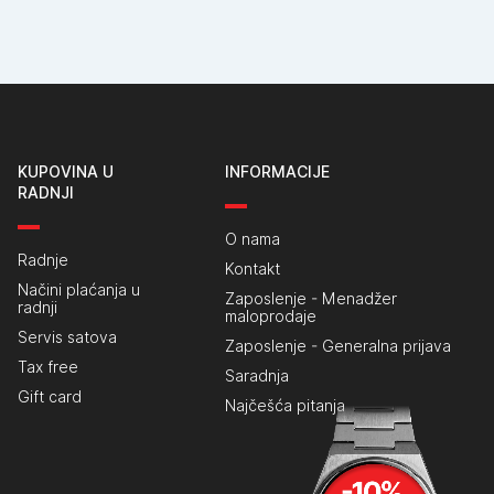
KUPOVINA U
INFORMACIJE
RADNJI
O nama
Radnje
Kontakt
Načini plaćanja u
Zaposlenje - Menadžer
radnji
maloprodaje
Servis satova
Zaposlenje - Generalna prijava
Tax free
Saradnja
Gift card
Najčešća pitanja