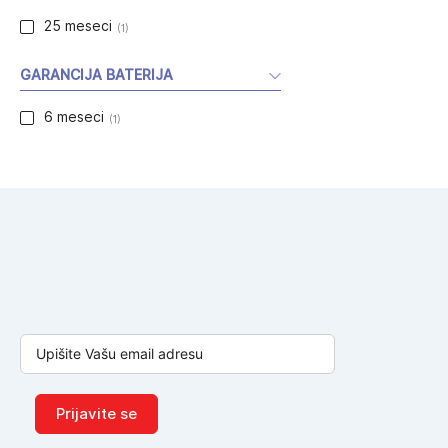
25 meseci
(1)
GARANCIJA BATERIJA
6 meseci
(1)
Prijavite se