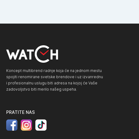
Koncept multibrend radnje koja će na jednom mestu
spojiti renomirane svetske brendove i uz izvanrednu
i profesionalnu uslugu biti adresa na kojoj će Vaše
zadovoljstvo biti merilo našeg uspeha.
PRATITE NAS