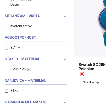
Datum
(1)
MEHANIZAM - VRSTA
Kvarcni satovi
(1)
VODOOTPORNOST
3 ATM
(1)
STAKLO - MATERIJAL
Swatch SO29K
Polablue
Pleksiglas
(1)
NARUKVICA - MATERIJAL
Nije dostupno
Silikon
(1)
GARANCIJA MEHANIZAM