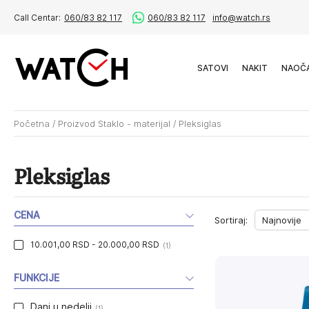
Call Centar:
060/83 82 117
060/83 82 117
info@watch.rs
SATOVI
NAKIT
NAOČ
Početna
/
Proizvod Staklo - materijal
/
Pleksiglas
Pleksiglas
CENA
Sortiraj:
10.001,00 RSD - 20.000,00 RSD
(1)
FUNKCIJE
Dani u nedelji
(1)