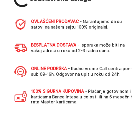
OVLAŠĆENI PRODAVAC
- Garantujemo da su
satovi na našem sajtu 100% originalni.
BESPLATNA DOSTAVA
- Isporuka može biti na
vašoj adresi u roku od 2-3 radna dana.
ONLINE PODRŠKA
- Radno vreme Call centra pon
sub 09-16h. Odgovor na upit u roku od 24h.
100% SIGURNA KUPOVINA
- Plaćanje gotovinom i
karticama Bance Intesa u celosti ili na 6 mesečni
rata Master karticama.