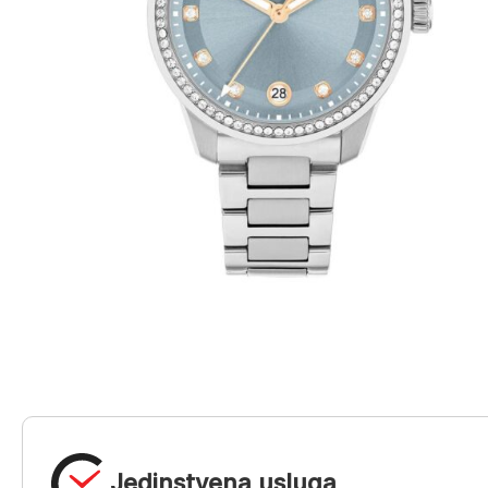
Jedinstvena usluga