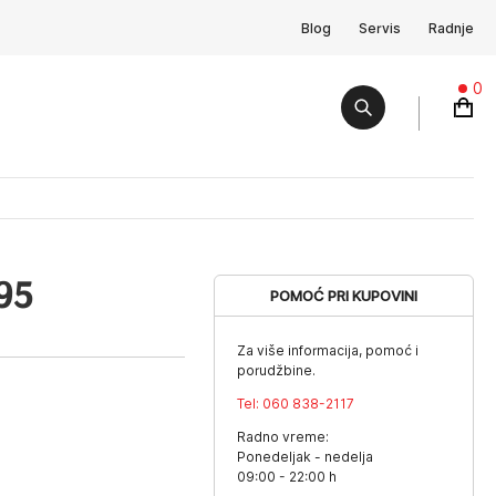
Blog
Servis
Radnje
0
95
POMOĆ PRI KUPOVINI
Za više informacija, pomoć i
porudžbine.
Tel:
060 838-2117
Radno vreme:
Ponedeljak - nedelja
09:00 - 22:00 h