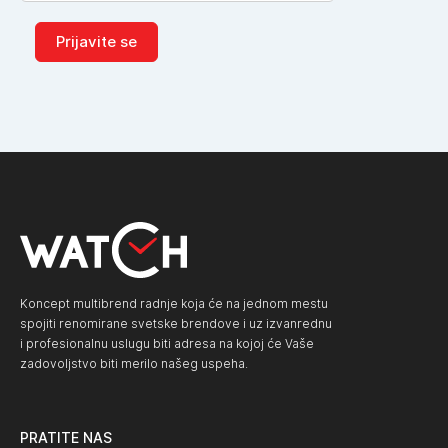
Prijavite se
Koncept multibrend radnje koja će na jednom mestu
spojiti renomirane svetske brendove i uz izvanrednu
i profesionalnu uslugu biti adresa na kojoj će Vaše
zadovoljstvo biti merilo našeg uspeha.
PRATITE NAS