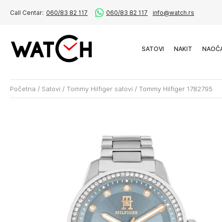
Call Centar:
060/83 82 117
060/83 82 117
info@watch.rs
SATOVI
NAKIT
NAOČ
Početna
/
Satovi
/
Tommy Hilfiger satovi
/
Tommy Hilfiger 1782795