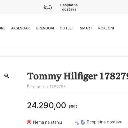
Besplatna
dostava
ARE
AKSESOARI
BRENDOVI
OUTLET
SMART
POKLONI
Tommy Hilfiger 17827
Šifra artikla: 1782795
24.290,00
RSD
Besplatna dostava
Nema na stanju