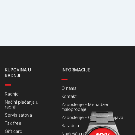
KUPOVINA U
INFORMACIJE
RADNJI
O nama
Radnje
Kontakt
Načini plaćanja u
Zaposlenje - Menadžer
radnji
maloprodaje
Servis satova
Zaposlenje - Generalna prijava
Tax free
Saradnja
Gift card
Najčešća pitanja