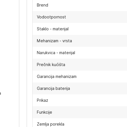
Brend
Vodootpornost
Staklo - materijal
Mehanizam - vrsta
Narukvica - materijal
Prečnik kućišta
-
Garancija mehanizam
Garancija baterija
h
Prikaz
Funkcije
Zemlja porekla