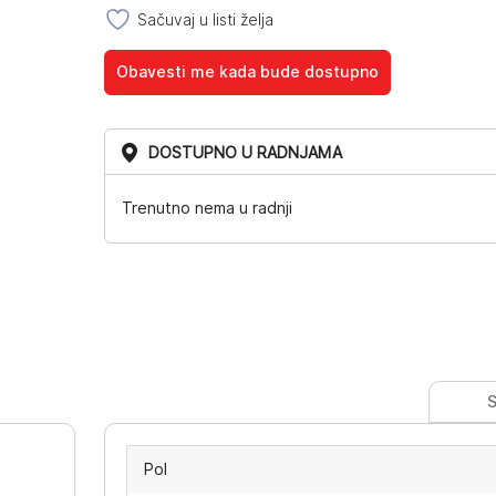
Sačuvaj u listi želja
Obavesti me kada bude dostupno
DOSTUPNO U RADNJAMA
Trenutno nema u radnji
S
Pol