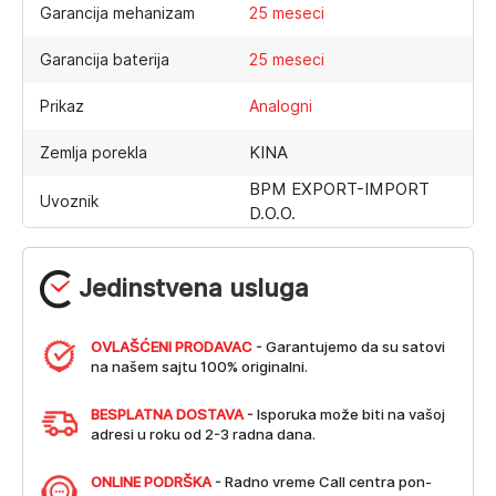
Garancija mehanizam
25 meseci
Garancija baterija
25 meseci
Prikaz
Analogni
KINA
Zemlja porekla
BPM EXPORT-IMPORT
Uvoznik
D.O.O.
Jedinstvena usluga
OVLAŠĆENI PRODAVAC
- Garantujemo da su satovi
na našem sajtu 100% originalni.
BESPLATNA DOSTAVA
- Isporuka može biti na vašoj
adresi u roku od 2-3 radna dana.
ONLINE PODRŠKA
- Radno vreme Call centra pon-