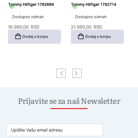
Tommy Hilfiger 1782889
Tommy Hilfiger 1782714
To
Dostupno odmah
Dostupno odmah
16.990,00
RSD
21.990,00
RSD
2
Dodaj u korpu
Dodaj u korpu
Prijavite se za naš Newsletter