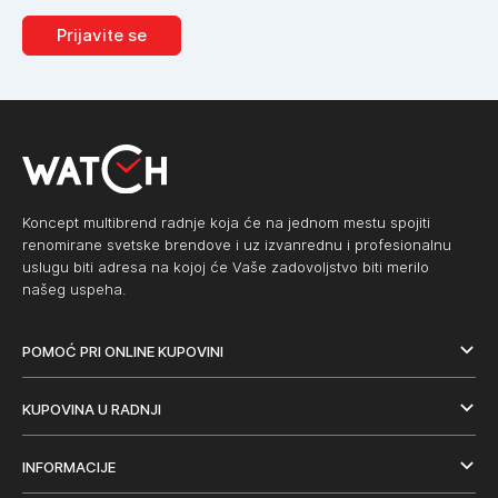
Prijavite se
Koncept multibrend radnje koja će na jednom mestu spojiti
renomirane svetske brendove i uz izvanrednu i profesionalnu
uslugu biti adresa na kojoj će Vaše zadovoljstvo biti merilo
našeg uspeha.
POMOĆ PRI ONLINE KUPOVINI
KUPOVINA U RADNJI
INFORMACIJE