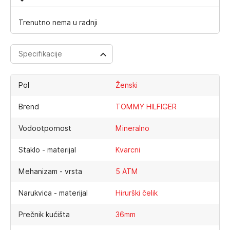
Trenutno nema u radnji
Specifikacije
Pol
Ženski
Brend
TOMMY HILFIGER
Vodootpornost
Mineralno
Staklo - materijal
Kvarcni
Mehanizam - vrsta
5 ATM
Narukvica - materijal
Hirurški čelik
Prečnik kućišta
36mm