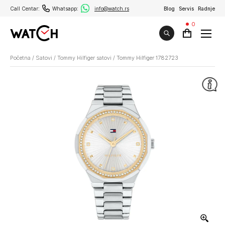
Call Centar:
Whatsapp:
info@watch.rs
Blog
Servis
Radnje
0
Početna
/
Satovi
/
Tommy Hilfiger satovi
/
Tommy Hilfiger 1782723