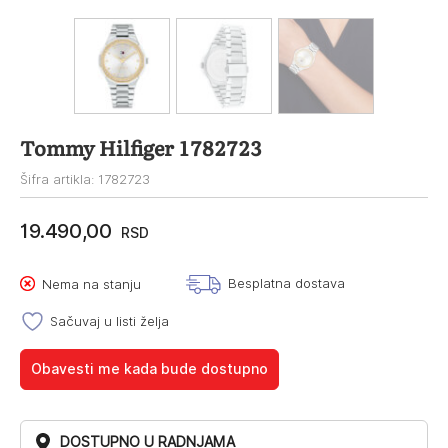
Tommy Hilfiger 1782723
Šifra artikla: 1782723
19.490,00
RSD
Besplatna dostava
Nema na stanju
Sačuvaj u listi želja
Obavesti me kada bude dostupno
DOSTUPNO U RADNJAMA