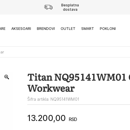
Besplatna
dostava
ARE
AKSESOARI
BRENDOVI
OUTLET
SMART
POKLONI
ar
Titan NQ95141WM01
Workwear
Šifra artikla: NQ95141WM01
13.200,00
RSD