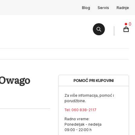
Blog
Servis
Radnje
0
 Owago
POMOĆ PRI KUPOVINI
Za više informacija, pomoć i
porudžbine.
Tel:
060 838-2117
Radno vreme:
Ponedeljak - nedelja
09:00 - 22:00 h