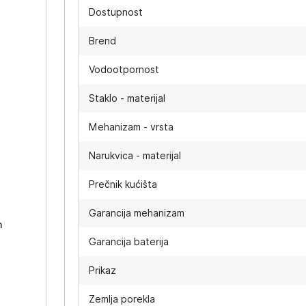
Dostupnost
Brend
Vodootpornost
Staklo - materijal
Mehanizam - vrsta
Narukvica - materijal
-
Prečnik kućišta
Garancija mehanizam
h
Garancija baterija
Prikaz
Zemlja porekla