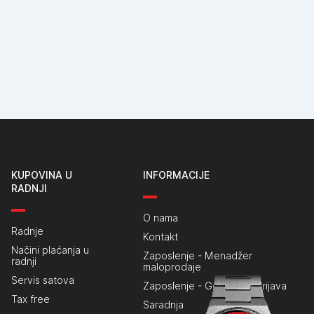
KUPOVINA U
INFORMACIJE
RADNJI
O nama
Radnje
Kontakt
Načini plaćanja u
Zaposlenje - Menadžer
radnji
maloprodaje
Servis satova
Zaposlenje - Generalna prijava
Tax free
Saradnja