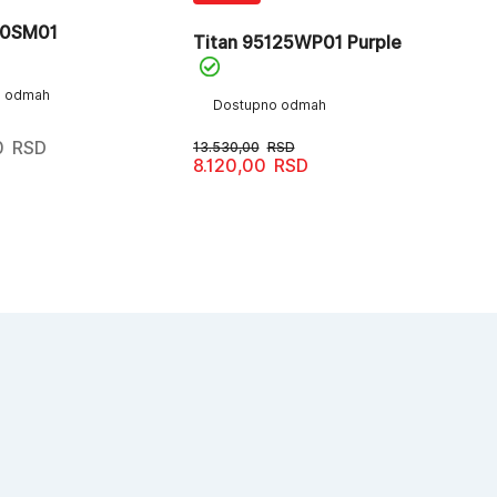
30SM01
Tit
Titan 95125WP01 Purple
Dr
o odmah
Dostupno odmah
D
0
RSD
13.530,00
RSD
8.120,00
RSD
Originalna
Trenutna
12.
cena
cena
je
je:
bila:
8.120,00RSD.
13.530,00RSD.