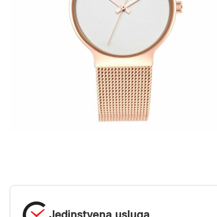
Jedinstvena usluga