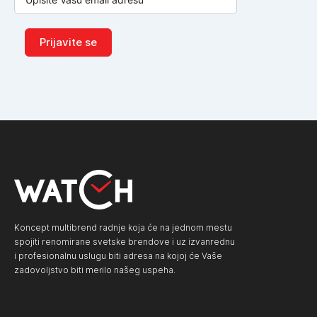
Prijavite se
Koncept multibrend radnje koja će na jednom mestu
spojiti renomirane svetske brendove i uz izvanrednu
i profesionalnu uslugu biti adresa na kojoj će Vaše
zadovoljstvo biti merilo našeg uspeha.