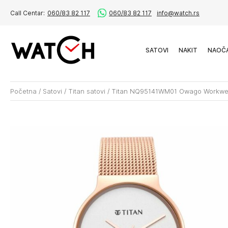
Call Centar:
060/83 82 117
060/83 82 117
info@watch.rs
SATOVI
NAKIT
NAOČ
Početna
/
Satovi
/
Titan satovi
/
Titan NQ95141WM01 Owago Workwe