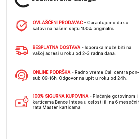
OVLAŠĆENI PRODAVAC
- Garantujemo da su
satovi na našem sajtu 100% originalni.
BESPLATNA DOSTAVA
- Isporuka može biti na
vašoj adresi u roku od 2-3 radna dana.
ONLINE PODRŠKA
- Radno vreme Call centra pon
sub 09-16h. Odgovor na upit u roku od 24h.
100% SIGURNA KUPOVINA
- Plaćanje gotovinom i
karticama Bance Intesa u celosti ili na 6 mesečni
rata Master karticama.