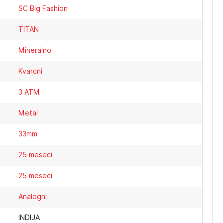
SC Big Fashion
TITAN
Mineralno
Kvarcni
3 ATM
Metal
33mm
25 meseci
25 meseci
Analogni
INDIJA