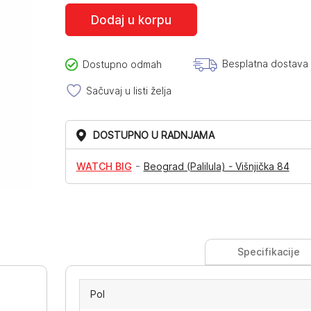
Dodaj u korpu
Besplatna dostava
Dostupno odmah
Sačuvaj u listi želja
DOSTUPNO U RADNJAMA
-
WATCH BIG
Beograd (Palilula) - Višnjička 84
Specifikacije
Pol