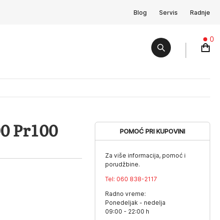
Blog
Servis
Radnje
0
0 Pr100
POMOĆ PRI KUPOVINI
Za više informacija, pomoć i
porudžbine.
Tel:
060 838-2117
Radno vreme:
Ponedeljak - nedelja
09:00 - 22:00 h