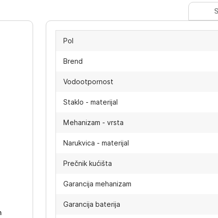
S
Pol
Brend
Vodootpornost
Staklo - materijal
Mehanizam - vrsta
Narukvica - materijal
Prečnik kućišta
-
Garancija mehanizam
Garancija baterija
h