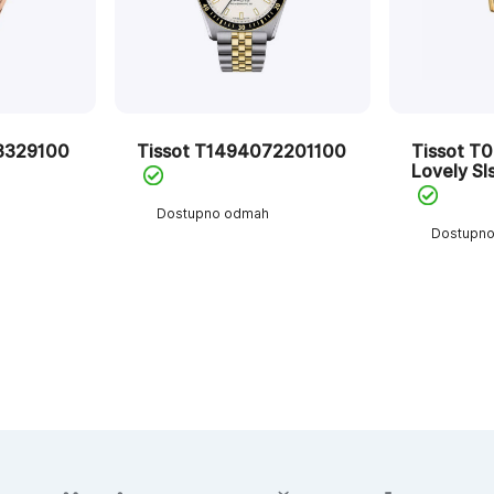
3329100
Tissot T1494072201100
Tissot T
Lovely Sl
Dostupno odmah
Dostupn