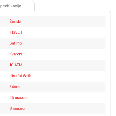
pecifikacije
Ženski
TISSOT
Safirno
Kvarcni
10 ATM
Hirurški čelik
34mm
25 meseci
6 meseci