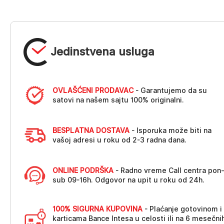
Jedinstvena usluga
OVLAŠĆENI PRODAVAC
- Garantujemo da su
satovi na našem sajtu 100% originalni.
BESPLATNA DOSTAVA
- Isporuka može biti na
vašoj adresi u roku od 2-3 radna dana.
ONLINE PODRŠKA
- Radno vreme Call centra pon
sub 09-16h. Odgovor na upit u roku od 24h.
100% SIGURNA KUPOVINA
- Plaćanje gotovinom i
karticama Bance Intesa u celosti ili na 6 mesečni