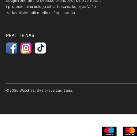
spojiti renomirane svetske brendove i uz izvanrednu
i profesionalnu uslugu biti adresa na kojoj će Vaše
zadovoljstvo biti merilo našeg uspeha.
PRATITE NAS
©2026 Watch.rs. Sva prava zadržana.