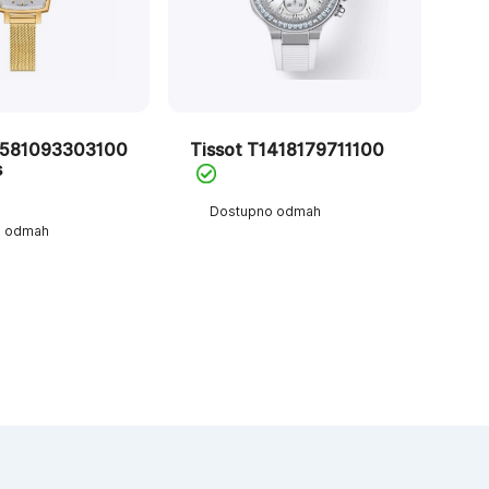
0581093303100
Tissot T1418179711100
s
Dostupno odmah
o odmah