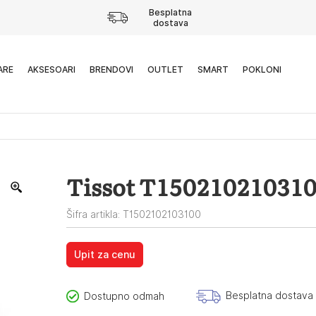
Besplatna
dostava
ARE
AKSESOARI
BRENDOVI
OUTLET
SMART
POKLONI
Tissot T150210210310
Šifra artikla: T1502102103100
Upit za cenu
Besplatna dostava
Dostupno odmah