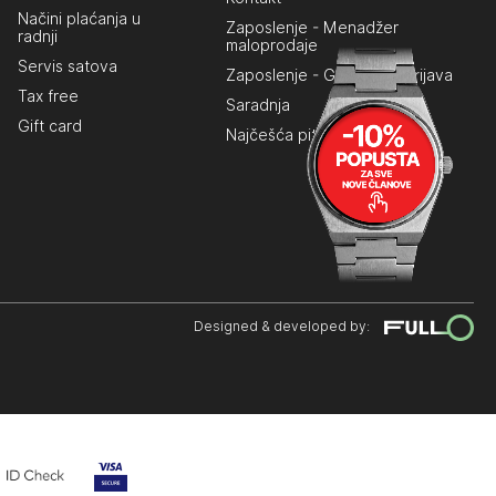
Načini plaćanja u
Zaposlenje - Menadžer
radnji
maloprodaje
Servis satova
Zaposlenje - Generalna prijava
Tax free
Saradnja
Gift card
Najčešća pitanja
Designed & developed by: