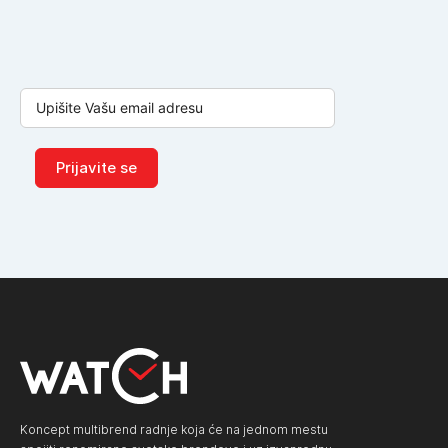
Prijavite se
Koncept multibrend radnje koja će na jednom mestu