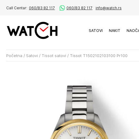
Call Centar:
060/83 82 117
060/83 82 117
info@watch.rs
SATOVI
NAKIT
NAOČ
Početna
/
Satovi
/
Tissot satovi
/
Tissot T1502102103100 Pr100