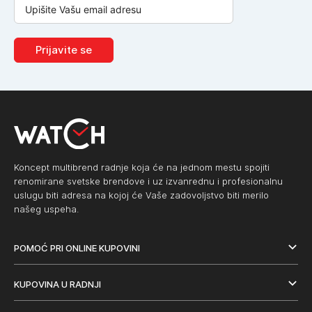
Prijavite se
Koncept multibrend radnje koja će na jednom mestu spojiti
renomirane svetske brendove i uz izvanrednu i profesionalnu
uslugu biti adresa na kojoj će Vaše zadovoljstvo biti merilo
našeg uspeha.
POMOĆ PRI ONLINE KUPOVINI
KUPOVINA U RADNJI