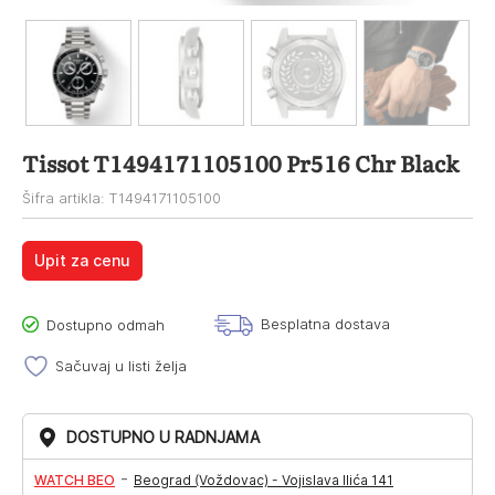
Tissot T1494171105100 Pr516 Chr Black
Šifra artikla: T1494171105100
Upit za cenu
Besplatna dostava
Dostupno odmah
Sačuvaj u listi želja
DOSTUPNO U RADNJAMA
-
WATCH BEO
Beograd (Voždovac) - Vojislava Ilića 141