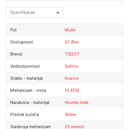
Specifikacije
Pol
Muški
Dostupnost
SC Beo
Brend
TISSOT
Vodootpornost
Safirno
Staklo - materijal
Kvarcni
Mehanizam - vrsta
10 ATM
Narukvica - materijal
Hirurški čelik
Prečnik kućišta
40mm
Garancija mehanizam
25 meseci