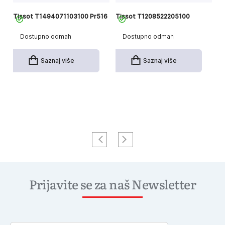
Tissot T1494071103100 Pr516
Tissot T1208522205100
Ti
G
Dostupno odmah
Dostupno odmah
Saznaj više
Saznaj više
Jo
Prijavite se za naš Newsletter