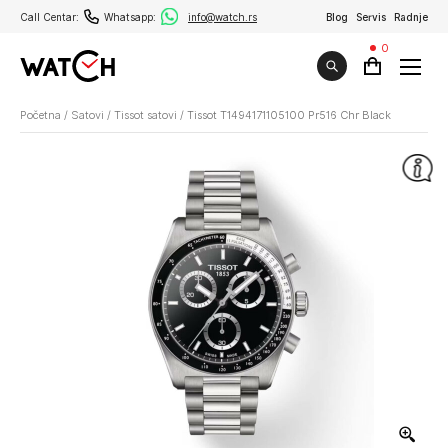
Call Centar:
Whatsapp:
info@watch.rs
Blog
Servis
Radnje
0
Početna
/
Satovi
/
Tissot satovi
/
Tissot T1494171105100 Pr516 Chr Black