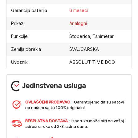
Garancija baterija
6 meseci
Prikaz
Analogni
Štoperica, Tahimetar
Funkcije
ŠVAJCARSKA
Zemlja porekla
ABSOLUT TIME DOO
Uvoznik
Jedinstvena usluga
OVLAŠĆENI PRODAVAC
- Garantujemo da su satovi
na našem sajtu 100% originalni.
BESPLATNA DOSTAVA
- Isporuka može biti na vašoj
adresi u roku od 2-3 radna dana.