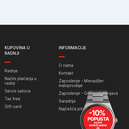
KUPOVINA U
INFORMACIJE
RADNJI
O nama
Radnje
Kontakt
Načini plaćanja u
Zaposlenje - Menadžer
radnji
maloprodaje
Servis satova
Zaposlenje - Generalna prijava
Tax free
Saradnja
Gift card
Najčešća pitanja