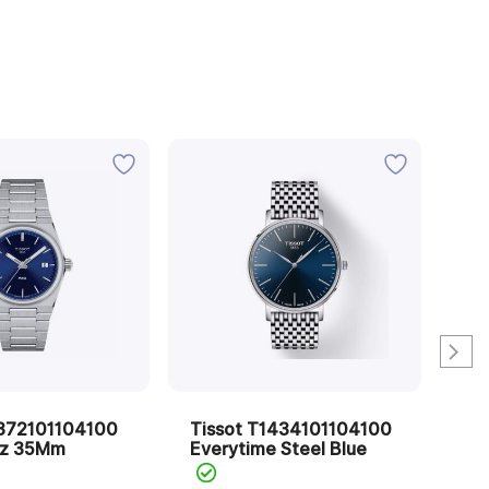
1372101104100
Tissot T1434101104100
Ti
tz 35Mm
Everytime Steel Blue
Pr5