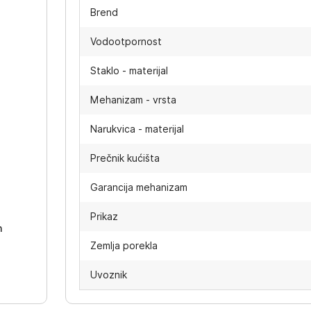
Brend
Vodootpornost
Staklo - materijal
Mehanizam - vrsta
Narukvica - materijal
Prečnik kućišta
-
Garancija mehanizam
Prikaz
h
Zemlja porekla
Uvoznik