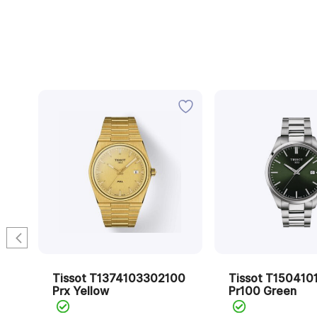
0
Tissot T1374103302100
Tissot T150410
Prx Yellow
Pr100 Green