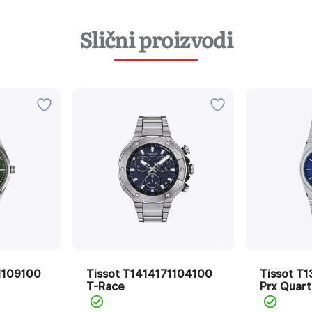
Slični proizvodi
1109100
Tissot T1414171104100
Tissot T
T-Race
Prx Quar