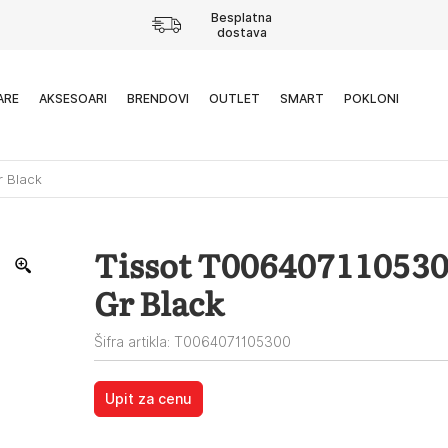
Besplatna
dostava
ARE
AKSESOARI
BRENDOVI
OUTLET
SMART
POKLONI
r Black
Tissot T0064071105300
Gr Black
Šifra artikla: T0064071105300
Upit za cenu