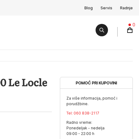
Blog
Servis
Radnje
0
 Le Locle
POMOĆ PRI KUPOVINI
Za više informacija, pomoć i
porudžbine.
Tel:
060 838-2117
Radno vreme:
Ponedeljak - nedelja
09:00 - 22:00 h