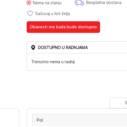
Besplatna dostava
Nema na stanju
Sačuvaj u listi želja
Obavesti me kada bude dostupno
DOSTUPNO U RADNJAMA
Trenutno nema u radnji
S
Pol