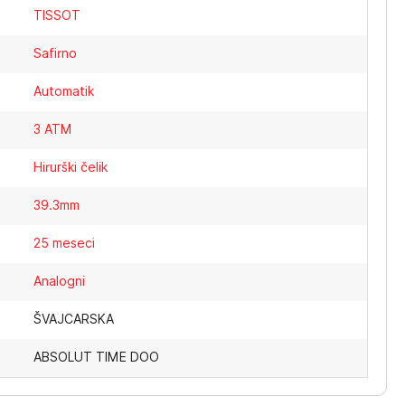
TISSOT
Safirno
Automatik
3 ATM
Hirurški čelik
39.3mm
25 meseci
Analogni
ŠVAJCARSKA
ABSOLUT TIME DOO