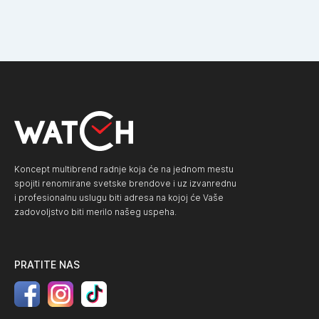
Koncept multibrend radnje koja će na jednom mestu
spojiti renomirane svetske brendove i uz izvanrednu
i profesionalnu uslugu biti adresa na kojoj će Vaše
zadovoljstvo biti merilo našeg uspeha.
PRATITE NAS