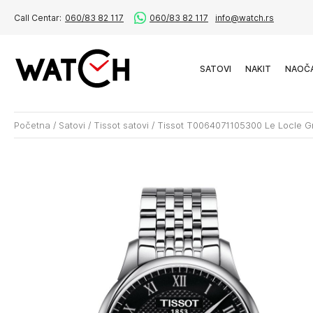
Call Centar:
060/83 82 117
060/83 82 117
info@watch.rs
SATOVI
NAKIT
NAOČ
Početna
/
Satovi
/
Tissot satovi
/
Tissot T0064071105300 Le Locle G