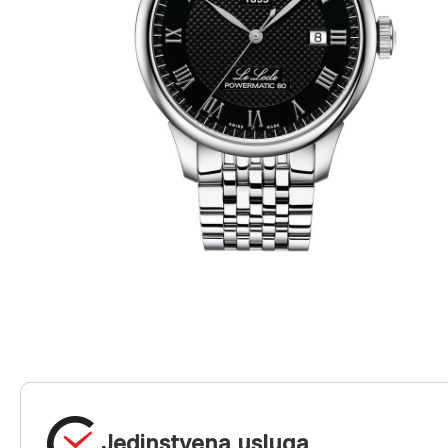
Jedinstvena usluga