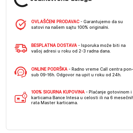
OVLAŠĆENI PRODAVAC
- Garantujemo da su
satovi na našem sajtu 100% originalni.
BESPLATNA DOSTAVA
- Isporuka može biti na
vašoj adresi u roku od 2-3 radna dana.
ONLINE PODRŠKA
- Radno vreme Call centra pon
sub 09-16h. Odgovor na upit u roku od 24h.
100% SIGURNA KUPOVINA
- Plaćanje gotovinom i
karticama Bance Intesa u celosti ili na 6 mesečni
rata Master karticama.