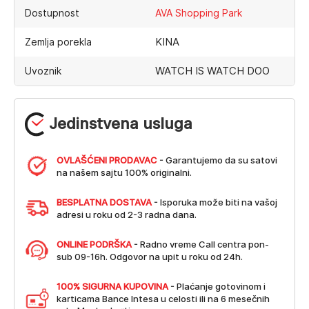
Dostupnost
AVA Shopping Park
KINA
Zemlja porekla
WATCH IS WATCH DOO
Uvoznik
Jedinstvena usluga
OVLAŠĆENI PRODAVAC
- Garantujemo da su satovi
na našem sajtu 100% originalni.
BESPLATNA DOSTAVA
- Isporuka može biti na vašoj
adresi u roku od 2-3 radna dana.
ONLINE PODRŠKA
- Radno vreme Call centra pon-
sub 09-16h. Odgovor na upit u roku od 24h.
100% SIGURNA KUPOVINA
- Plaćanje gotovinom i
karticama Bance Intesa u celosti ili na 6 mesečnih