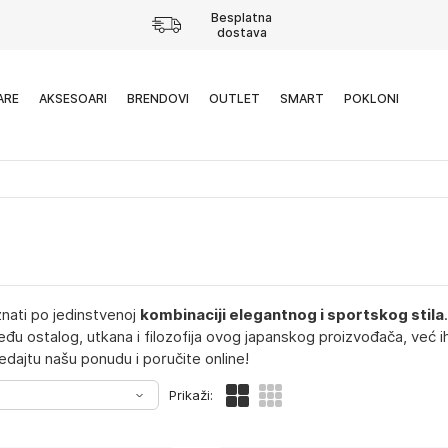
Besplatna
dostava
ARE
AKSESOARI
BRENDOVI
OUTLET
SMART
POKLONI
nati po jedinstvenoj
kombinaciji elegantnog i sportskog stila
zmeđu ostalog, utkana i filozofija ovog japanskog proizvođača, već ih
edajtu našu ponudu i poručite online!
Prikaži: