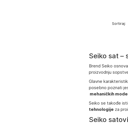
Sortiraj:
Seiko sat – 
Brend Seiko osnovan
proizvodnju sopstv
Glavne karakteristi
posebno poznati jes
mehaničkih modela,
Seiko se takođe is
tehnologije
za proi
Seiko satovi