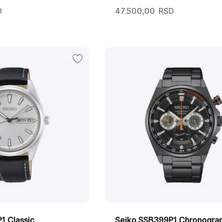
D
47.500,00
RSD
1 Classic
Seiko SSB399P1 Chronogra