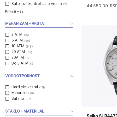
Satelitski kontrolisano vreme
(2)
44.550,00
RS
Prikaži više
MEHANIZAM - VRSTA
3 ATM
(15)
5 ATM
(69)
10 ATM
(148)
20 ATM
(39)
30ATM
(2)
Do 3 ATM
(1)
VODOOTPORNOST
Hardleks kristal
(171)
Mineralno
(6)
Safirno
(97)
STAKLO - MATERIJAL
Seiko SUR447P