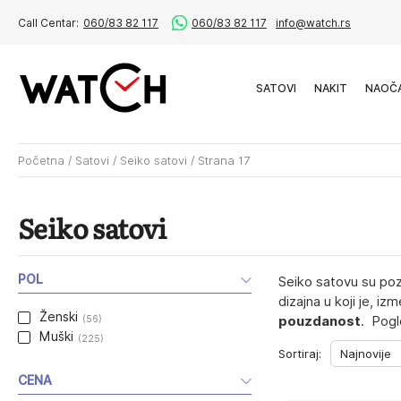
Call Centar:
060/83 82 117
060/83 82 117
info@watch.rs
SATOVI
NAKIT
NAOČ
Početna
/
Satovi
/
Seiko satovi
/
Strana 17
Seiko satovi
POL
Seiko satovu su poz
dizajna u koji je, i
Ženski
(56)
pouzdanost
. Pogl
Muški
(225)
Sortiraj:
CENA