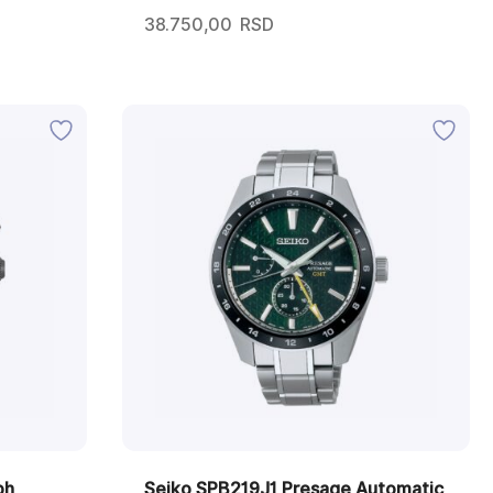
38.750,00
RSD
ph
Seiko SPB219J1 Presage Automatic