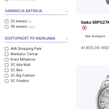
GARANCIJA BATERIJA
25 meseci
(1)
Seiko SRPG27
36 meseci
(100)
Nije dostupno
DOSTUPNOST PO RADNJAMA
41.850,00
RSD
AVA Shopping Park
Merkator Centar
Knez Mihailova
SC Ada Mall
SC Beo
SC Big Fashion
SC Stadion