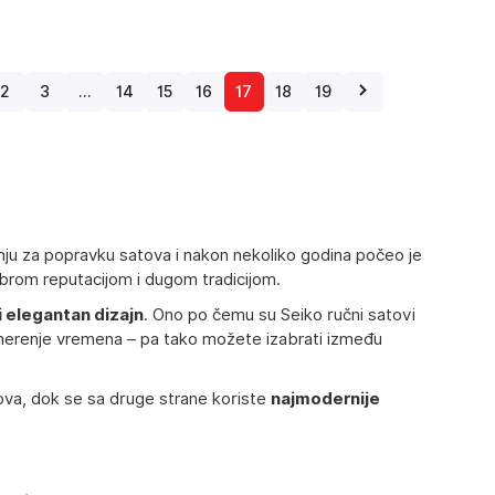
2
3
…
14
15
16
17
18
19
nju za popravku satova i nakon nekoliko godina počeo je
brom reputacijom i dugom tradicijom.
i elegantan dizajn
. Ono po čemu su Seiko ručni satovi
za merenje vremena – pa tako možete izabrati između
ova, dok se sa druge strane koriste
najmodernije