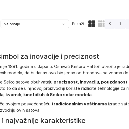
Prikaži:
1
simbol za inovacije i preciznost
 je 1881. godine u Japanu. Osnivač Kintaro Hattori otvorio je rad
enih modela, da bi danas ovo bio jedan od brendova sa veoma do
ke Seiko satova obuhvataju
preciznost, inovaciju, pouzdanost 
to to da se u njihovoj proizvodnji koriste različite tehnologije 
 kvarnih, kinetičkih ili Seiko solar modela
.
tiče svojom posvećenošću
tradicionalnim veštinama
izrade sat
zvodnju ovih satova.
 i najvažnije karakteristike