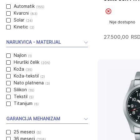
Automatik
(165)
Kvarcni
(83)
Solar
(24)
Nije dostupno
Kinetic
(3)
27.500,00
RS
NARUKVICA - MATERIJAL
Najlon
(1)
Hirurški čelik
(206)
Koža
(35)
Koža-tekstil
(2)
Nato platnena
(3)
Silikon
(16)
Tekstil
(5)
Titanijum
(6)
GARANCIJA MEHANIZAM
25 meseci
(5)
36 meseci
(258)