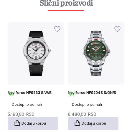
Slični proizvodi
Naviforce NF9233 S/W/B
Naviforce NF9204S S/GN/S
Na
Dostupno odmah
Dostupno odmah
5.190,00
RSD
6.480,00
RSD
7
Dodaj u korpu
Dodaj u korpu