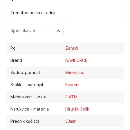
Trenutno nema u radnji
Specifikacije
Pol
Ženski
Brend
NAVIFORCE
Vodootpornost
Mineralno
Staklo - materijal
Kvarcni
Mehanizam - vrsta
3 ATM
Narukvica - materijal
Hirurški čelik
Prečnik kućišta
33mm