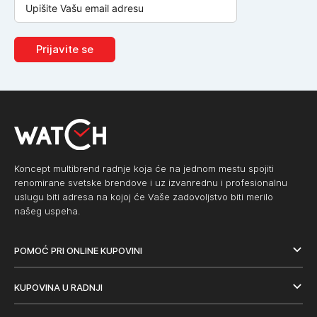
Prijavite se
Koncept multibrend radnje koja će na jednom mestu spojiti
renomirane svetske brendove i uz izvanrednu i profesionalnu
uslugu biti adresa na kojoj će Vaše zadovoljstvo biti merilo
našeg uspeha.
POMOĆ PRI ONLINE KUPOVINI
KUPOVINA U RADNJI