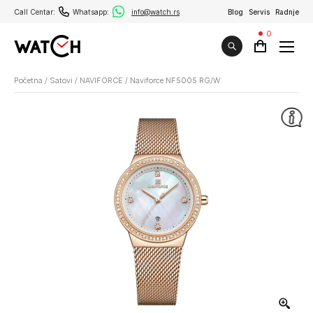
Call Centar:
Whatsapp:
info@watch.rs
Blog
Servis
Radnje
0
Početna
/
Satovi
/
NAVIFORCE
/
Naviforce NF5005 RG/W