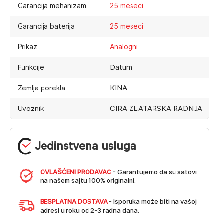
Garancija mehanizam
25 meseci
Garancija baterija
25 meseci
Prikaz
Analogni
Datum
Funkcije
KINA
Zemlja porekla
CIRA ZLATARSKA RADNJA
Uvoznik
Jedinstvena usluga
OVLAŠĆENI PRODAVAC
- Garantujemo da su satovi
na našem sajtu 100% originalni.
BESPLATNA DOSTAVA
- Isporuka može biti na vašoj
adresi u roku od 2-3 radna dana.