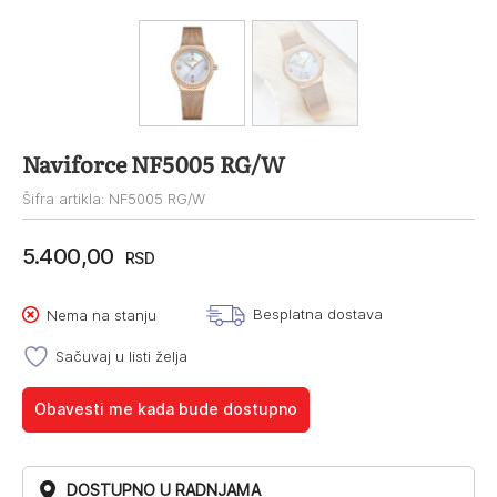
Naviforce NF5005 RG/W
Šifra artikla: NF5005 RG/W
5.400,00
RSD
Besplatna dostava
Nema na stanju
Sačuvaj u listi želja
Obavesti me kada bude dostupno
DOSTUPNO U RADNJAMA