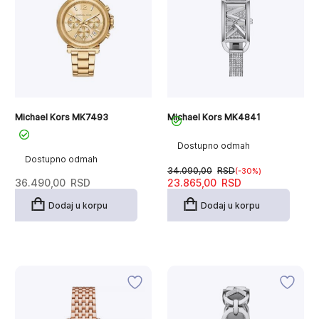
Michael Kors MK7493
Michael Kors MK4841
Dostupno odmah
Dostupno odmah
34.090,00
RSD
(-30%)
Originalna
Trenutna
36.490,00
RSD
23.865,00
RSD
cena
cena
je
je:
Dodaj u korpu
Dodaj u korpu
bila:
23.865,00RSD.
34.090,00RSD.