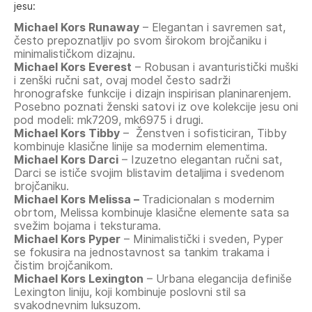
jesu:
Michael Kors Runaway
– Elegantan i savremen sat,
često prepoznatljiv po svom širokom brojčaniku i
minimalističkom dizajnu.
Michael Kors Everest
– Robusan i avanturistički muški
i zenški ručni sat, ovaj model često sadrži
hronografske funkcije i dizajn inspirisan planinarenjem.
Posebno poznati ženski satovi iz ove kolekcije jesu oni
pod modeli: mk7209, mk6975 i drugi.
Michael Kors Tibby
– Ženstven i sofisticiran, Tibby
kombinuje klasične linije sa modernim elementima.
Michael Kors Darci
– Izuzetno elegantan ručni sat,
Darci se ističe svojim blistavim detaljima i svedenom
brojčaniku.
Michael Kors Melissa –
Tradicionalan s modernim
obrtom, Melissa kombinuje klasične elemente sata sa
svežim bojama i teksturama.
Michael Kors Pyper
– Minimalistički i sveden, Pyper
se fokusira na jednostavnost sa tankim trakama i
čistim brojčanikom.
Michael Kors Lexington
– Urbana elegancija definiše
Lexington liniju, koji kombinuje poslovni stil sa
svakodnevnim luksuzom.