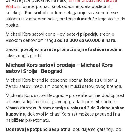
za vaše jače polovine, na našoj
online prodavnici satova
Watch
možete pronaći širok odabir modela poslednjih
kolekcija.
Kao simbol moderne elegancije savršeno će se
uklopiti i uz moderan nakit, prstenje ili minđuše koje volite da
nosite.
Michael Kors satovi cene – ovi satovi pripadaju srednje
visokom cenovnom rangu
od 10.000 do 60.000 dinara
.
Sasvim
povoljno možete pronaći sjajne fashion modele
luksuznog izgleda!
Michael Kors satovi prodaja – Michael Kors
satovi Srbija i Beograd
Michael Kors brend je posebno poznat kada su u pitanju
ženski satovi, međutim postoje i muški satovi ovog brenda.
Michaels Kors satovi Beograd – proverite online dostupnost
u našim radnjama širom glavnog grada ili poručite online.
Vršimo
dostavu širom zemlje u roku od 2 do 3 dana nakon
kupovine
, dok svoj Michael Kors sat možete preuzeti i na
najbližem paketomatu.
Dostava je potpuno besplatna
, dok dajemo garanciju od