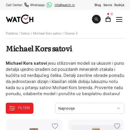
Call Centar:
Whatsapp:
info@watch.rs
Blog
Servis
Radnje
0
Početna
/
Satovi
/
Michael Kors satovi
/
Strana 3
Michael Kors satovi
Michael Kors satovi
jesu stilizovani modeli sa ukusom i puno
detalja ujedno izrađeni od pouzdanih mineralnih stakala i
kućišta od nerđajućeg čelika. Detalji završne obrade pomažu
da jednostavan dizajn i klasičan oblik dobiju luksuznu notu
kada su u pitanju satovi Michael Kors brenda. Proverite našu
ponudu, odaberite model i poručite uz besplatnu dostavu!
FILTERI