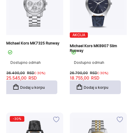
AKCIJA
Michael Kors MK7325 Runway
Michael Kors MK8907 Slim
Runway
Dostupno odmah
Dostupno odmah
36.490,00
RSD
26.790,00
RSD
(-30%)
(-30%)
Originalna
Trenutna
Originalna
Trenutna
25.545,00
RSD
18.755,00
RSD
cena
cena
cena
cena
je
je:
je
je:
Dodaj u korpu
Dodaj u korpu
bila:
25.545,00RSD.
bila:
18.755,00RSD.
36.490,00RSD.
26.790,00RSD.
-30%