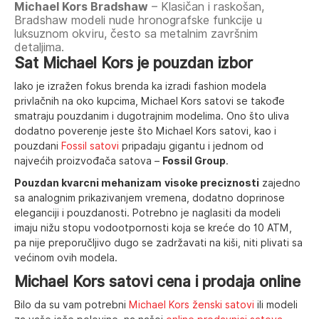
Michael Kors Bradshaw
– Klasičan i raskošan,
Bradshaw modeli nude hronografske funkcije u
luksuznom okviru, često sa metalnim završnim
detaljima.
Sat Michael Kors je pouzdan izbor
Iako je izražen fokus brenda ka izradi fashion modela
privlačnih na oko kupcima, Michael Kors satovi se takođe
smatraju pouzdanim i dugotrajnim modelima. Ono što uliva
dodatno poverenje jeste što Michael Kors satovi, kao i
pouzdani
Fossil satovi
pripadaju gigantu i jednom od
najvećih proizvođača satova –
Fossil Group
.
Pouzdan kvarcni mehanizam
visoke preciznosti
zajedno
sa analognim prikazivanjem vremena, dodatno doprinose
eleganciji i pouzdanosti. Potrebno je naglasiti da modeli
imaju nižu stopu vodootpornosti koja se kreće do 10 ATM,
pa nije preporučljivo dugo se zadržavati na kiši, niti plivati sa
većinom ovih modela.
Michael Kors satovi cena i prodaja online
Bilo da su vam potrebni
Michael Kors ženski satovi
ili modeli