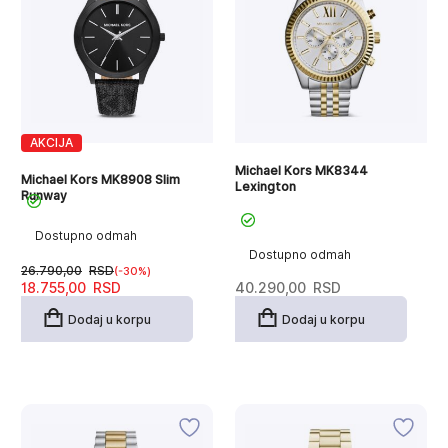
AKCIJA
Michael Kors MK8344
Michael Kors MK8908 Slim
Lexington
Runway
Dostupno odmah
Dostupno odmah
26.790,00
RSD
(-30%)
Originalna
Trenutna
18.755,00
RSD
40.290,00
RSD
cena
cena
je
je:
Dodaj u korpu
Dodaj u korpu
bila:
18.755,00RSD.
26.790,00RSD.