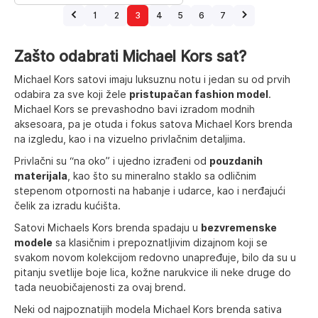
1
2
3
4
5
6
7
Zašto odabrati Michael Kors sat?
Michael Kors satovi imaju luksuznu notu i jedan su od prvih
odabira za sve koji žele
pristupačan fashion model
.
Michael Kors se prevashodno bavi izradom modnih
aksesoara, pa je otuda i fokus satova Michael Kors brenda
na izgledu, kao i na vizuelno privlačnim detaljima.
Privlačni su “na oko” i ujedno izrađeni od
pouzdanih
materijala
, kao što su mineralno staklo sa odličnim
stepenom otpornosti na habanje i udarce, kao i nerđajući
čelik za izradu kućišta.
Satovi Michaels Kors brenda spadaju u
bezvremenske
modele
sa klasičnim i prepoznatljivim dizajnom koji se
svakom novom kolekcijom redovno unapređuje, bilo da su u
pitanju svetlije boje lica, kožne narukvice ili neke druge do
tada neuobičajenosti za ovaj brend.
Neki od najpoznatijih modela Michael Kors brenda sativa