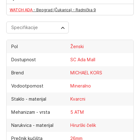
WATCH ADA
-
Beograd (Čukarica) - Radnička 9
Specifikacije
Pol
Ženski
Dostupnost
SC Ada Mall
Brend
MICHAEL KORS
Vodootpornost
Mineralno
Staklo - materijal
Kvarcni
Mehanizam - vrsta
5 ATM
Narukvica - materijal
Hirurški čelik
Prečnik kućišta
26mm