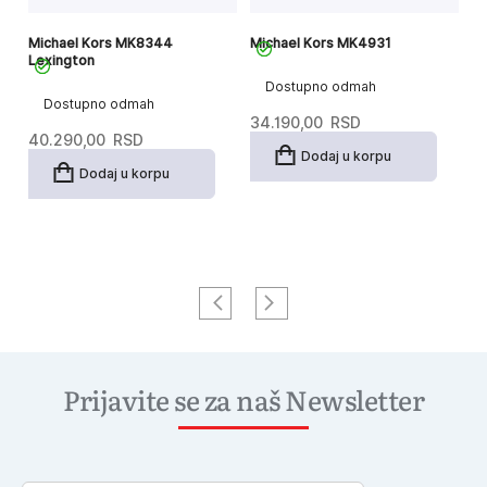
Michael Kors MK8344
Michael Kors MK4931
Mi
Lexington
Dostupno odmah
Dostupno odmah
34.190,00
RSD
3
40.290,00
RSD
Dodaj u korpu
Dodaj u korpu
Prijavite se za naš Newsletter