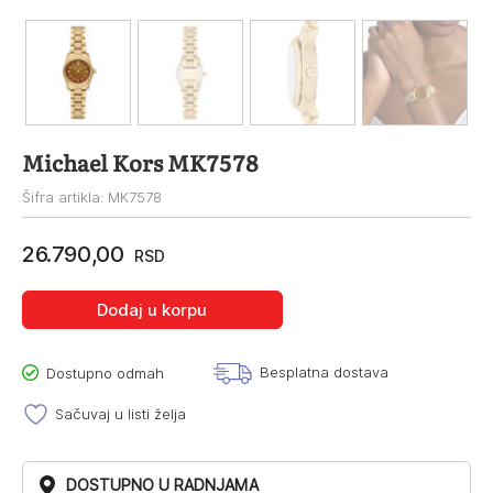
Michael Kors MK7578
Šifra artikla: MK7578
26.790,00
RSD
Dodaj u korpu
Besplatna dostava
Dostupno odmah
Sačuvaj u listi želja
DOSTUPNO U RADNJAMA