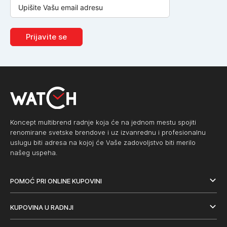
Prijavite se
Koncept multibrend radnje koja će na jednom mestu spojiti
renomirane svetske brendove i uz izvanrednu i profesionalnu
uslugu biti adresa na kojoj će Vaše zadovoljstvo biti merilo
našeg uspeha.
POMOĆ PRI ONLINE KUPOVINI
KUPOVINA U RADNJI