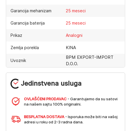
Garancija mehanizam
25 meseci
Garancija baterija
25 meseci
Prikaz
Analogni
KINA
Zemlja porekla
BPM EXPORT-IMPORT
Uvoznik
D.O.O.
Jedinstvena usluga
OVLAŠĆENI PRODAVAC
- Garantujemo da su satovi
na našem sajtu 100% originalni.
BESPLATNA DOSTAVA
- Isporuka može biti na vašoj
adresi u roku od 2-3 radna dana.