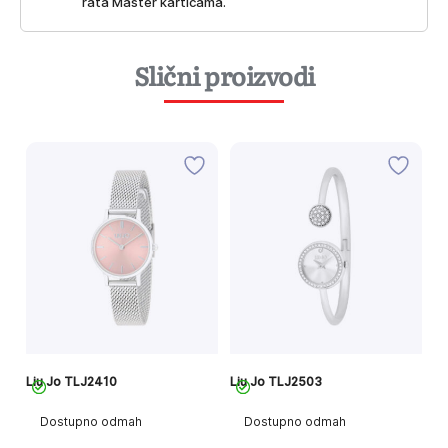
rata Master karticama.
Slični proizvodi
Liu Jo TLJ2410
Liu Jo TLJ2503
Li
Dostupno odmah
Dostupno odmah