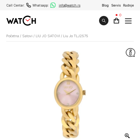
Call Centar:
Whatsapp:
info@watch.rs
Blog
Servis
Radnje
0
Početna
/
Satovi
/
LIU JO SATOVI
/
Liu Jo TLJ2575