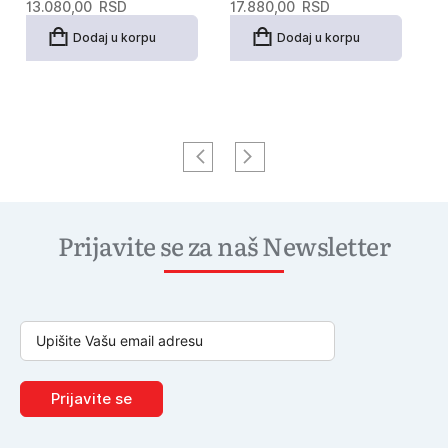
13.080,00
RSD
17.880,00
RSD
1
Dodaj u korpu
Dodaj u korpu
Prijavite se za naš Newsletter
Prijavite se