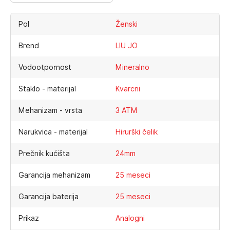
Pol
Ženski
Brend
LIU JO
Vodootpornost
Mineralno
Staklo - materijal
Kvarcni
Mehanizam - vrsta
3 ATM
Narukvica - materijal
Hirurški čelik
Prečnik kućišta
24mm
Garancija mehanizam
25 meseci
Garancija baterija
25 meseci
Prikaz
Analogni