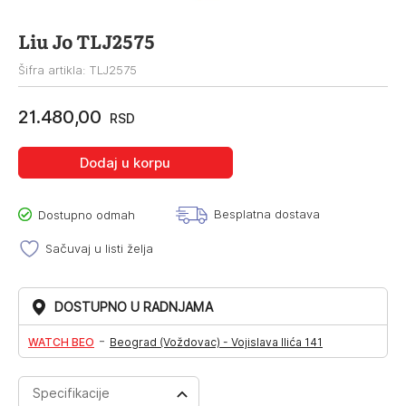
Liu Jo TLJ2575
Šifra artikla: TLJ2575
21.480,00
RSD
Dodaj u korpu
Besplatna dostava
Dostupno odmah
Sačuvaj u listi želja
DOSTUPNO U RADNJAMA
-
WATCH BEO
Beograd (Voždovac) - Vojislava Ilića 141
Specifikacije