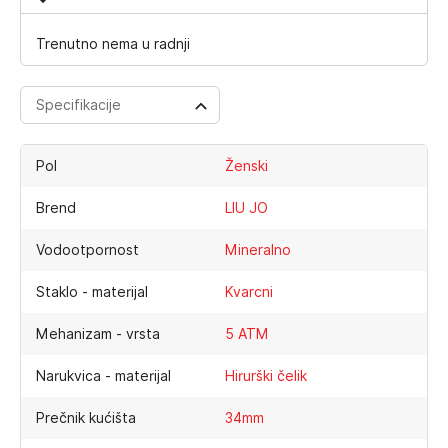
Trenutno nema u radnji
Specifikacije
Pol
Ženski
Brend
LIU JO
Vodootpornost
Mineralno
Staklo - materijal
Kvarcni
Mehanizam - vrsta
5 ATM
Narukvica - materijal
Hirurški čelik
Prečnik kućišta
34mm