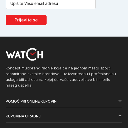
Prijavite se
Koncept multibrend radnje koja će na jednom mestu spojiti
renomirane svetske brendove i uz izvanrednu i profesionalnu
uslugu biti adresa na kojoj će Vaše zadovoljstvo biti merilo
našeg uspeha.
POMOĆ PRI ONLINE KUPOVINI
KUPOVINA U RADNJI