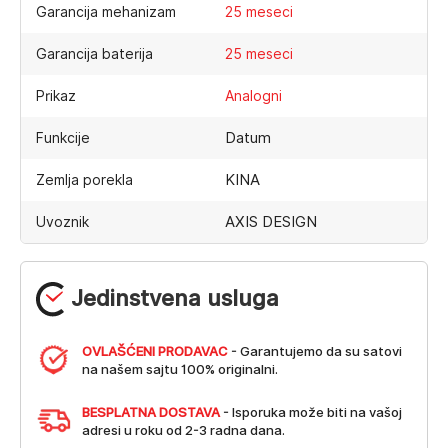
Garancija mehanizam
25 meseci
Garancija baterija
25 meseci
Prikaz
Analogni
Datum
Funkcije
KINA
Zemlja porekla
AXIS DESIGN
Uvoznik
Jedinstvena usluga
OVLAŠĆENI PRODAVAC
- Garantujemo da su satovi
na našem sajtu 100% originalni.
BESPLATNA DOSTAVA
- Isporuka može biti na vašoj
adresi u roku od 2-3 radna dana.