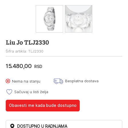
Liu Jo TLJ2330
Šifra artikla: TLJ2330
15.480,00
RSD
Besplatna dostava
Nema na stanju
Sačuvaj u listi želja
Obavesti me kada bude dostupno
DOSTUPNO U RADNJAMA