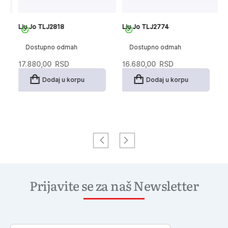
Liu Jo TLJ2818
Liu Jo TLJ2774
Li
Dostupno odmah
Dostupno odmah
17.880,00
RSD
16.680,00
RSD
1
Dodaj u korpu
Dodaj u korpu
Prijavite se za naš Newsletter