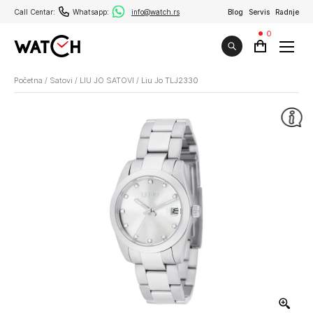
Call Centar:
Whatsapp:
info@watch.rs
Blog
Servis
Radnje
0
Početna
/
Satovi
/
LIU JO SATOVI
/
Liu Jo TLJ2330