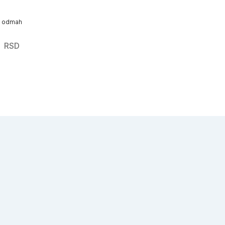
o odmah
0
RSD