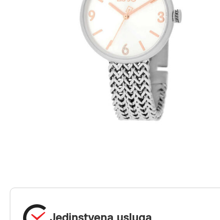
Jedinstvena usluga