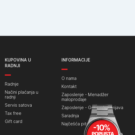
KUPOVINA U
INFORMACIJE
RADNJI
O nama
Radnje
Kontakt
Načini plaćanja u
Zaposlenje - Menadžer
radnji
maloprodaje
Servis satova
Zaposlenje - Generalna prijava
Tax free
Saradnja
Gift card
Najčešća pitanja