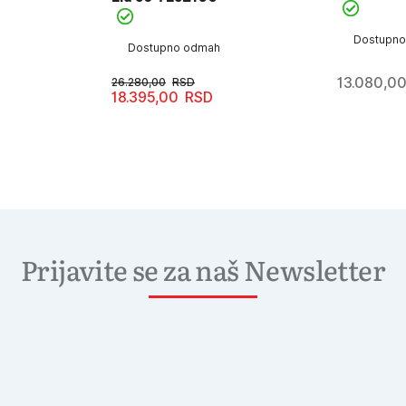
Dostupn
Dostupno odmah
13.080,0
26.280,00
RSD
18.395,00
RSD
Originalna
Trenutna
cena
cena
je
je:
bila:
18.395,00RSD.
26.280,00RSD.
Prijavite se za naš Newsletter