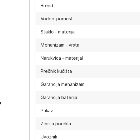
Brend
Vodootpornost
Staklo - materijal
Mehanizam - vrsta
Narukvica - materijal
Prečnik kućišta
-
Garancija mehanizam
Garancija baterija
h
Prikaz
Zemlja porekla
Uvoznik