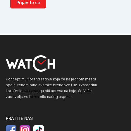
Prijavite se
Koncept multibrend radnje koja će na jednom mestu
spojiti renomirane svetske brendove i uz izvanrednu
i profesionalnu uslugu biti adresa na kojoj će Vaše
zadovoljstvo biti merilo našeg uspeha.
PRATITE NAS