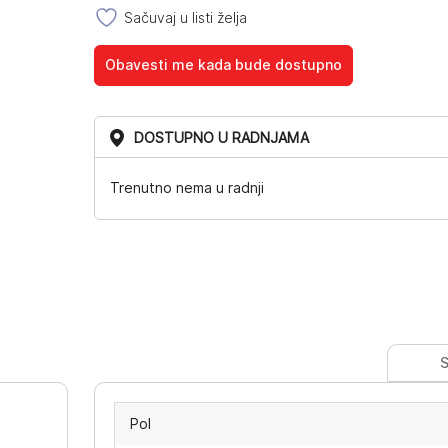
Sačuvaj u listi želja
Obavesti me kada bude dostupno
DOSTUPNO U RADNJAMA
Trenutno nema u radnji
S
Pol