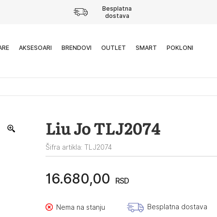
Besplatna
dostava
ARE
AKSESOARI
BRENDOVI
OUTLET
SMART
POKLONI
Liu Jo TLJ2074
Šifra artikla: TLJ2074
16.680,00
RSD
Besplatna dostava
Nema na stanju