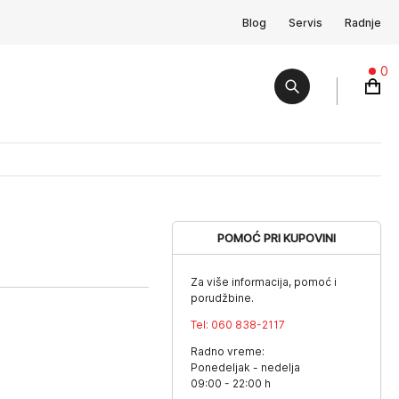
Blog
Servis
Radnje
0
POMOĆ PRI KUPOVINI
Za više informacija, pomoć i
porudžbine.
Tel:
060 838-2117
Radno vreme:
Ponedeljak - nedelja
09:00 - 22:00 h