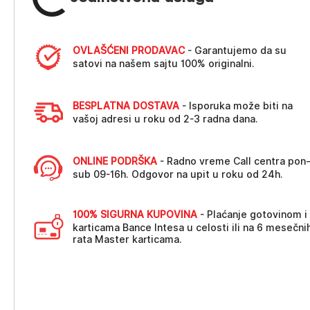
OVLAŠĆENI PRODAVAC
- Garantujemo da su
satovi na našem sajtu 100% originalni.
BESPLATNA DOSTAVA
- Isporuka može biti na
vašoj adresi u roku od 2-3 radna dana.
ONLINE PODRŠKA
- Radno vreme Call centra pon
sub 09-16h. Odgovor na upit u roku od 24h.
100% SIGURNA KUPOVINA
- Plaćanje gotovinom i
karticama Bance Intesa u celosti ili na 6 mesečni
rata Master karticama.