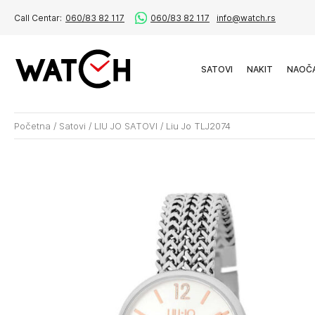
Call Centar:
060/83 82 117
060/83 82 117
info@watch.rs
SATOVI
NAKIT
NAOČ
Početna
/
Satovi
/
LIU JO SATOVI
/
Liu Jo TLJ2074