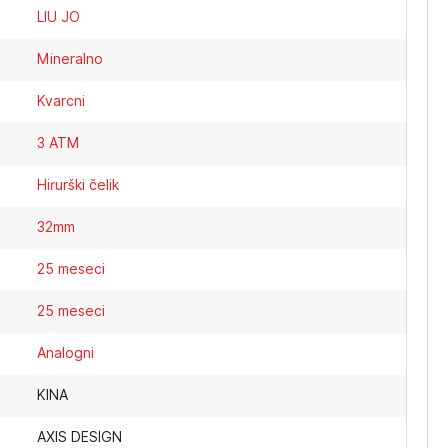
LIU JO
Mineralno
Kvarcni
3 ATM
Hirurški čelik
32mm
25 meseci
25 meseci
Analogni
KINA
AXIS DESIGN