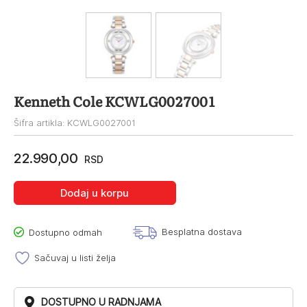
Kenneth Cole KCWLG0027001
Šifra artikla: KCWLG0027001
22.990,00
RSD
Dodaj u korpu
Besplatna dostava
Dostupno odmah
Sačuvaj u listi želja
DOSTUPNO U RADNJAMA