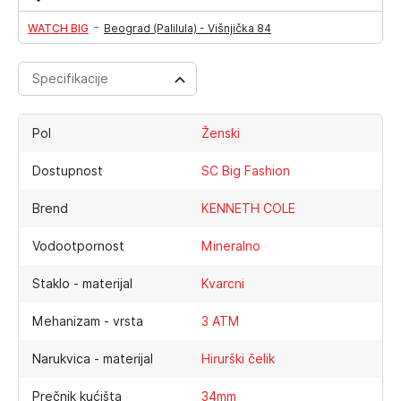
-
WATCH BIG
Beograd (Palilula) - Višnjička 84
Specifikacije
Pol
Ženski
Dostupnost
SC Big Fashion
Brend
KENNETH COLE
Vodootpornost
Mineralno
Staklo - materijal
Kvarcni
Mehanizam - vrsta
3 ATM
Narukvica - materijal
Hirurški čelik
Prečnik kućišta
34mm