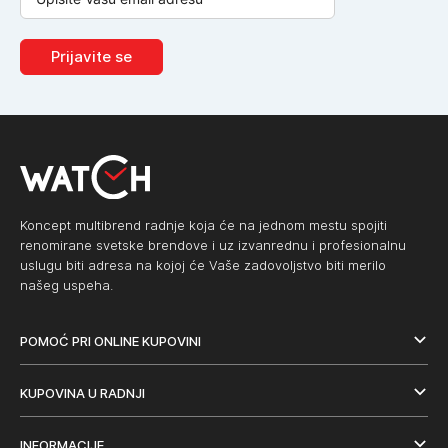
Prijavite se
Koncept multibrend radnje koja će na jednom mestu spojiti
renomirane svetske brendove i uz izvanrednu i profesionalnu
uslugu biti adresa na kojoj će Vaše zadovoljstvo biti merilo
našeg uspeha.
POMOĆ PRI ONLINE KUPOVINI
KUPOVINA U RADNJI
INFORMACIJE