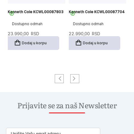
04
Kenneth Cole KCWLG0087803
Kenneth Cole KCWLG0087704
K
Dostupno odmah
Dostupno odmah
23.990,00
RSD
22.990,00
RSD
2
Dodaj u korpu
Dodaj u korpu
Prijavite se za naš Newsletter