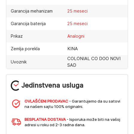
Garancija mehanizam
25 meseci
Garancija baterija
25 meseci
Prikaz
Analogni
KINA
Zemlja porekla
COLONIAL CO DOO NOVI
Uvoznik
SAD
Jedinstvena usluga
OVLAŠĆENI PRODAVAC
- Garantujemo da su satovi
na našem sajtu 100% originalni.
BESPLATNA DOSTAVA
- Isporuka može biti na vašoj
adresi u roku od 2-3 radna dana.