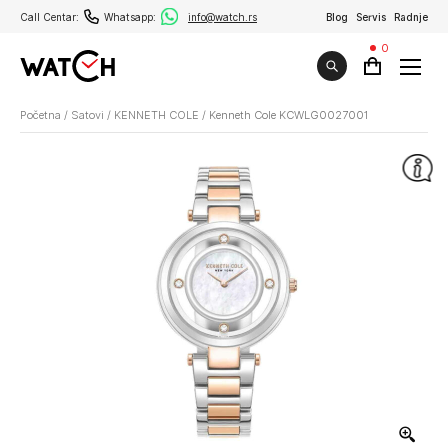
Call Centar:
Whatsapp:
info@watch.rs
Blog
Servis
Radnje
0
Početna
/
Satovi
/
KENNETH COLE
/
Kenneth Cole KCWLG0027001