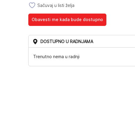
Sačuvaj u listi želja
Obavesti me kada bude dostupno
DOSTUPNO U RADNJAMA
Trenutno nema u radnji