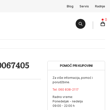
Blog
Servis
Radnje
0
0067405
POMOĆ PRI KUPOVINI
Za više informacija, pomoć i
porudžbine.
Tel:
060 838-2117
Radno vreme:
Ponedeljak - nedelja
09:00 - 22:00 h