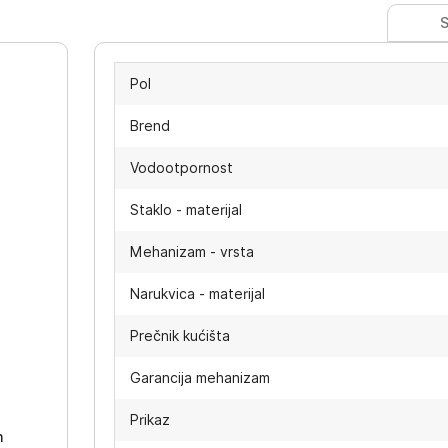
S
Pol
Brend
Vodootpornost
Staklo - materijal
Mehanizam - vrsta
Narukvica - materijal
Prečnik kućišta
-
Garancija mehanizam
Prikaz
h