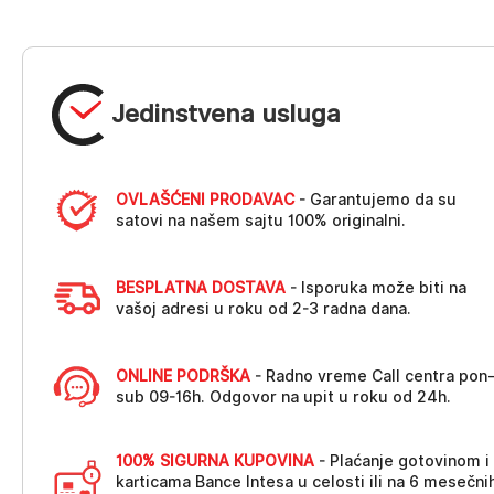
Jedinstvena usluga
OVLAŠĆENI PRODAVAC
- Garantujemo da su
satovi na našem sajtu 100% originalni.
BESPLATNA DOSTAVA
- Isporuka može biti na
vašoj adresi u roku od 2-3 radna dana.
ONLINE PODRŠKA
- Radno vreme Call centra pon
sub 09-16h. Odgovor na upit u roku od 24h.
100% SIGURNA KUPOVINA
- Plaćanje gotovinom i
karticama Bance Intesa u celosti ili na 6 mesečni