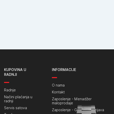
KUPOVINA U
INFORMACIJE
RADNJI
O nama
Radnje
Kontakt
Načini plaćanja u
Zaposlenje - Menadžer
radnji
maloprodaje
Servis satova
Zaposlenje - Generalna prijava