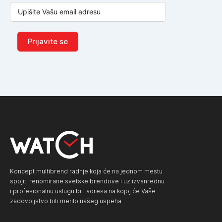
Prijavite se
Koncept multibrend radnje koja će na jednom mestu
spojiti renomirane svetske brendove i uz izvanrednu
i profesionalnu uslugu biti adresa na kojoj će Vaše
zadovoljstvo biti merilo našeg uspeha.