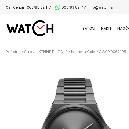
Call Centar:
060/83 82 117
060/83 82 117
info@watch.rs
SATOVI
NAKIT
NAOČ
Početna
/
Satovi
/
KENNETH COLE
/
Kenneth Cole KCWGY0067405