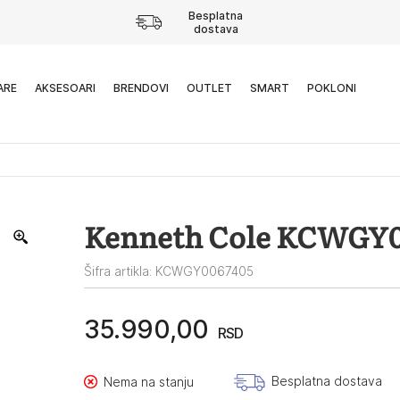
Besplatna
dostava
ARE
AKSESOARI
BRENDOVI
OUTLET
SMART
POKLONI
Kenneth Cole KCWGY
Šifra artikla: KCWGY0067405
35.990,00
RSD
Besplatna dostava
Nema na stanju