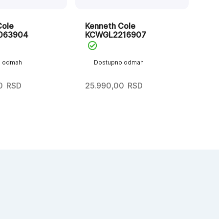
Cole
Kenneth Cole
Ke
063904
KCWGL2216907
KC
o odmah
Dostupno odmah
D
0
RSD
25.990,00
RSD
25