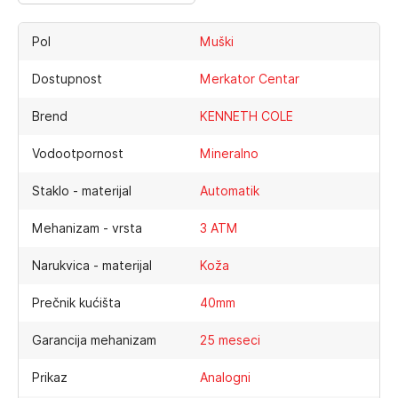
Pol
Muški
Dostupnost
Merkator Centar
Brend
KENNETH COLE
Vodootpornost
Mineralno
Staklo - materijal
Automatik
Mehanizam - vrsta
3 ATM
Narukvica - materijal
Koža
Prečnik kućišta
40mm
Garancija mehanizam
25 meseci
Prikaz
Analogni