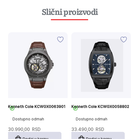
Slični proizvodi
05
Kenneth Cole KCWGX0063901
Kenneth Cole KCWGX0058802
K
Dostupno odmah
Dostupno odmah
30.990,00
RSD
33.490,00
RSD
2
Dodaj u korpu
Dodaj u korpu