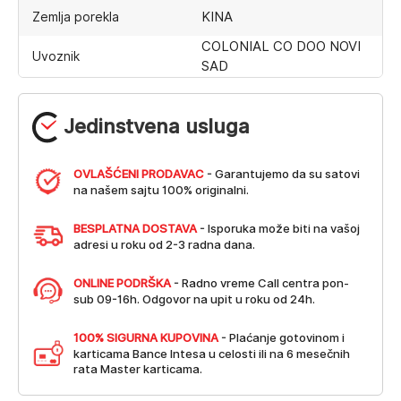
KINA
Zemlja porekla
COLONIAL CO DOO NOVI
Uvoznik
SAD
Jedinstvena usluga
OVLAŠĆENI PRODAVAC
- Garantujemo da su satovi
na našem sajtu 100% originalni.
BESPLATNA DOSTAVA
- Isporuka može biti na vašoj
adresi u roku od 2-3 radna dana.
ONLINE PODRŠKA
- Radno vreme Call centra pon-
sub 09-16h. Odgovor na upit u roku od 24h.
100% SIGURNA KUPOVINA
- Plaćanje gotovinom i
karticama Bance Intesa u celosti ili na 6 mesečnih
rata Master karticama.