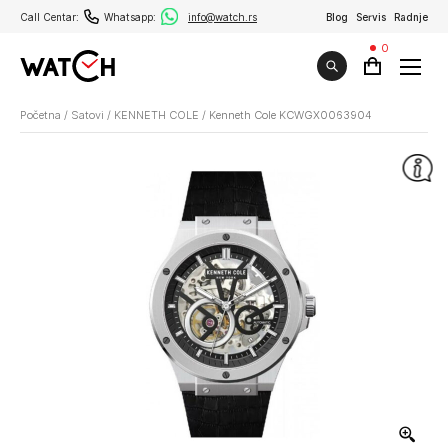
Call Centar:
Whatsapp:
info@watch.rs
Blog
Servis
Radnje
0
Početna
/
Satovi
/
KENNETH COLE
/
Kenneth Cole KCWGX0063904