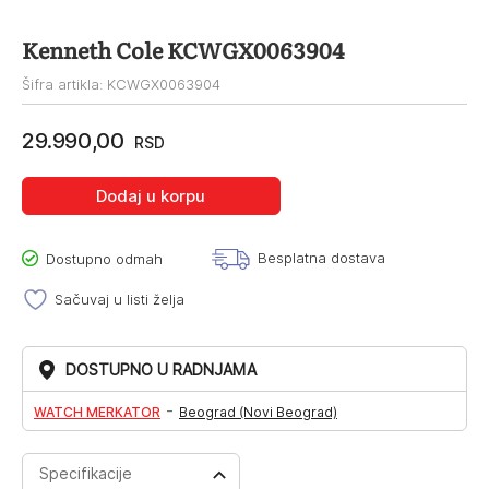
Kenneth Cole KCWGX0063904
Šifra artikla: KCWGX0063904
29.990,00
RSD
Dodaj u korpu
Besplatna dostava
Dostupno odmah
Sačuvaj u listi želja
DOSTUPNO U RADNJAMA
-
WATCH MERKATOR
Beograd (Novi Beograd)
Specifikacije