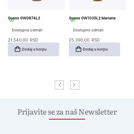
Guess GW0874L2
Guess GW1035L2 Mariana
G
Dostupno odmah
Dostupno odmah
21.540,00
RSD
25.390,00
RSD
2
Dodaj u korpu
Dodaj u korpu
Prijavite se za naš Newsletter