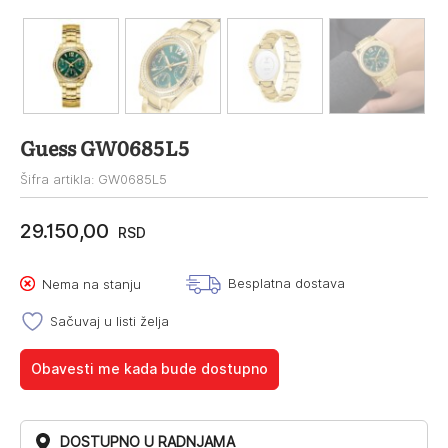
Guess GW0685L5
Šifra artikla: GW0685L5
29.150,00
RSD
Besplatna dostava
Nema na stanju
Sačuvaj u listi želja
Obavesti me kada bude dostupno
DOSTUPNO U RADNJAMA