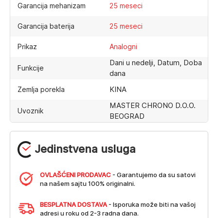
Garancija mehanizam
25 meseci
Garancija baterija
25 meseci
Prikaz
Analogni
Dani u nedelji, Datum, Doba
Funkcije
dana
KINA
Zemlja porekla
MASTER CHRONO D.O.O.
Uvoznik
BEOGRAD
Jedinstvena usluga
OVLAŠĆENI PRODAVAC
- Garantujemo da su satovi
na našem sajtu 100% originalni.
BESPLATNA DOSTAVA
- Isporuka može biti na vašoj
adresi u roku od 2-3 radna dana.