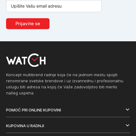
Prijavite se
Koncept multibrend radnje koja će na jednom mestu spojiti
renomirane svetske brendove i uz izvanrednu i profesionalnu
uslugu biti adresa na kojoj će Vaše zadovoljstvo biti merilo
našeg uspeha.
POMOĆ PRI ONLINE KUPOVINI
KUPOVINA U RADNJI