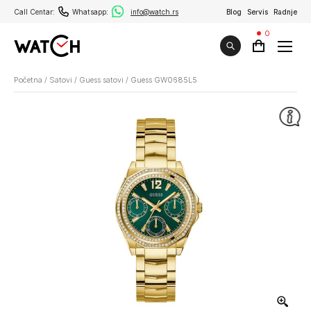
Call Centar:
Whatsapp:
info@watch.rs
Blog
Servis
Radnje
0
Početna
/
Satovi
/
Guess satovi
/
Guess GW0685L5