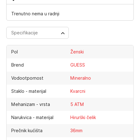
Trenutno nema u radnji
Specifikacije
Pol
Ženski
Brend
GUESS
Vodootpornost
Mineralno
Staklo - materijal
Kvarcni
Mehanizam - vrsta
5 ATM
Narukvica - materijal
Hirurški čelik
Prečnik kućišta
36mm