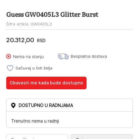
Guess GW0405L3 Glitter Burst
Šifra artikla: GW0405L3
20.312,00
RSD
Besplatna dostava
Nema na stanju
Sačuvaj u listi želja
Obavesti me kada bude dostupno
DOSTUPNO U RADNJAMA
Trenutno nema u radnji