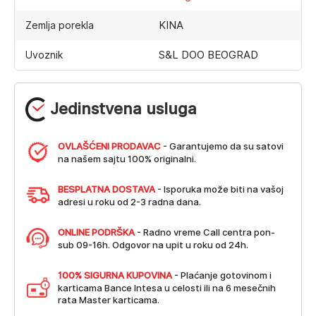
KINA
Zemlja porekla
S&L DOO BEOGRAD
Uvoznik
Jedinstvena usluga
OVLAŠĆENI PRODAVAC
- Garantujemo da su satovi
na našem sajtu 100% originalni.
BESPLATNA DOSTAVA
- Isporuka može biti na vašoj
adresi u roku od 2-3 radna dana.
ONLINE PODRŠKA
- Radno vreme Call centra pon-
sub 09-16h. Odgovor na upit u roku od 24h.
100% SIGURNA KUPOVINA
- Plaćanje gotovinom i
karticama Bance Intesa u celosti ili na 6 mesečnih
rata Master karticama.