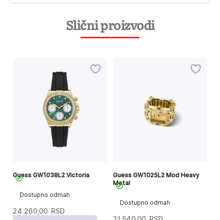
Slični proizvodi
Guess GW1038L2 Victoria
Guess GW1025L2 Mod Heavy
Gu
Metal
Dostupno odmah
Dostupno odmah
24.260,00
RSD
2
21.540,00
RSD