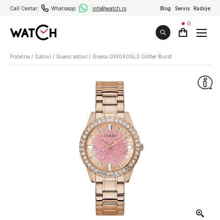
Call Centar:
Whatsapp:
info@watch.rs
Blog
Servis
Radnje
0
Početna
/
Satovi
/
Guess satovi
/
Guess GW0405L3 Glitter Burst