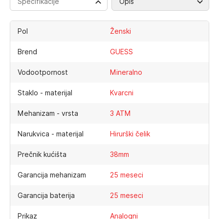
Specifikacije
Opis
Pol
Ženski
Brend
GUESS
Vodootpornost
Mineralno
Staklo - materijal
Kvarcni
Mehanizam - vrsta
3 ATM
Narukvica - materijal
Hirurški čelik
Prečnik kućišta
38mm
Garancija mehanizam
25 meseci
Garancija baterija
25 meseci
Prikaz
Analogni