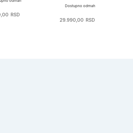
o odmah
Dostupno odmah
D
0
RSD
29.990,00
RSD
22