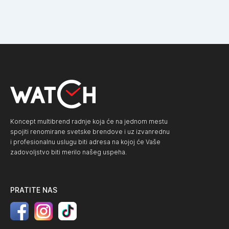
Koncept multibrend radnje koja će na jednom mestu
spojiti renomirane svetske brendove i uz izvanrednu
i profesionalnu uslugu biti adresa na kojoj će Vaše
zadovoljstvo biti merilo našeg uspeha.
PRATITE NAS