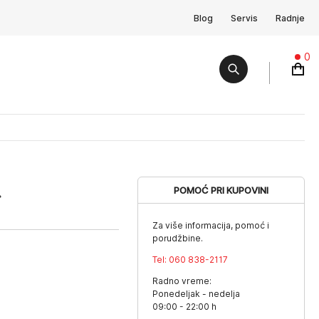
Blog
Servis
Radnje
0
POMOĆ PRI KUPOVINI
Za više informacija, pomoć i
porudžbine.
Tel:
060 838-2117
Radno vreme:
Ponedeljak - nedelja
09:00 - 22:00 h