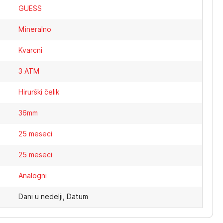
GUESS
Mineralno
Kvarcni
3 ATM
Hirurški čelik
36mm
25 meseci
25 meseci
Analogni
Dani u nedelji, Datum