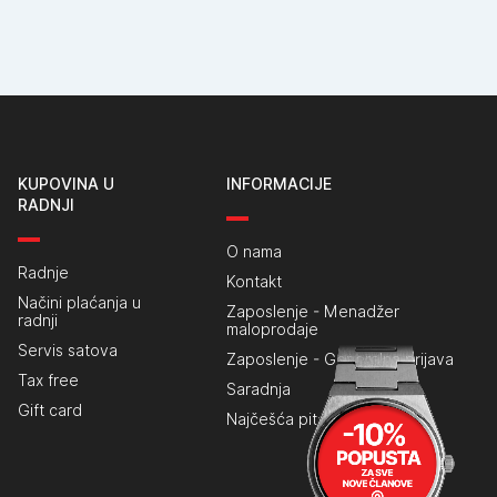
KUPOVINA U
INFORMACIJE
RADNJI
O nama
Radnje
Kontakt
Načini plaćanja u
Zaposlenje - Menadžer
radnji
maloprodaje
Servis satova
Zaposlenje - Generalna prijava
Tax free
Saradnja
Gift card
Najčešća pitanja