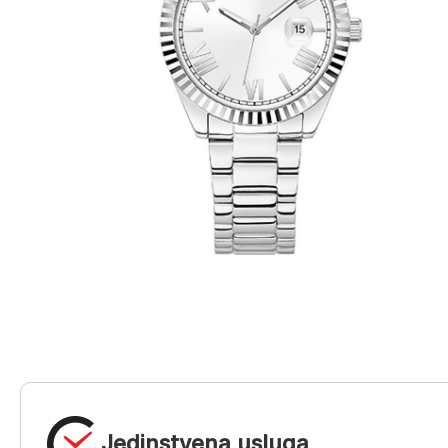
Jedinstvena usluga