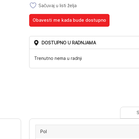
Sačuvaj u listi želja
Obavesti me kada bude dostupno
DOSTUPNO U RADNJAMA
Trenutno nema u radnji
S
Pol