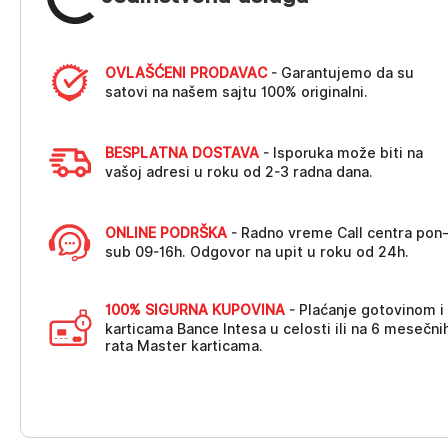
OVLAŠĆENI PRODAVAC
- Garantujemo da su
satovi na našem sajtu 100% originalni.
BESPLATNA DOSTAVA
- Isporuka može biti na
vašoj adresi u roku od 2-3 radna dana.
ONLINE PODRŠKA
- Radno vreme Call centra pon
sub 09-16h. Odgovor na upit u roku od 24h.
100% SIGURNA KUPOVINA
- Plaćanje gotovinom i
karticama Bance Intesa u celosti ili na 6 mesečni
rata Master karticama.