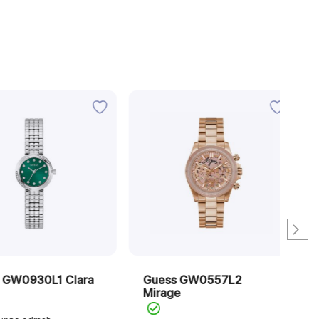
0930L1 Clara
Guess GW0557L2
Gu
Mirage
Ma