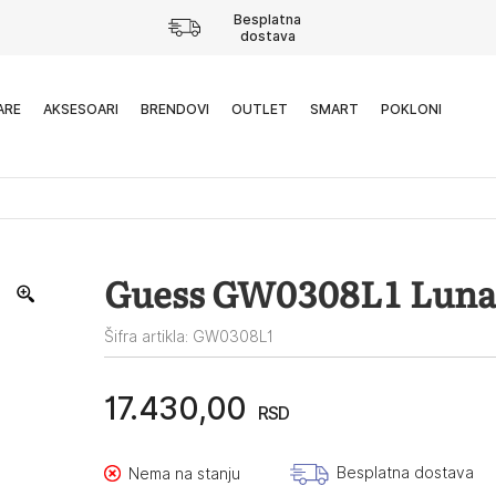
Besplatna
dostava
ARE
AKSESOARI
BRENDOVI
OUTLET
SMART
POKLONI
Guess GW0308L1 Luna
Šifra artikla: GW0308L1
17.430,00
RSD
Besplatna dostava
Nema na stanju