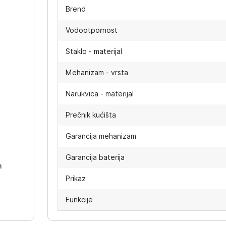
Brend
Vodootpornost
Staklo - materijal
Mehanizam - vrsta
Narukvica - materijal
Prečnik kućišta
-
Garancija mehanizam
Garancija baterija
h
Prikaz
Funkcije