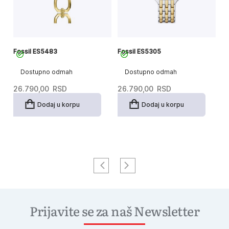
Fossil ES5483
Fossil ES5305
Fo
Dostupno odmah
Dostupno odmah
26.790,00
RSD
26.790,00
RSD
1
Dodaj u korpu
Dodaj u korpu
Prijavite se za naš Newsletter