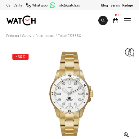
Call Centar:
Whatsapp:
info@watch.rs
Blog
Servis
Radnje
0
Početna
/
Satovi
/
Fossil satovi
/
Fossil ES5350
-30%