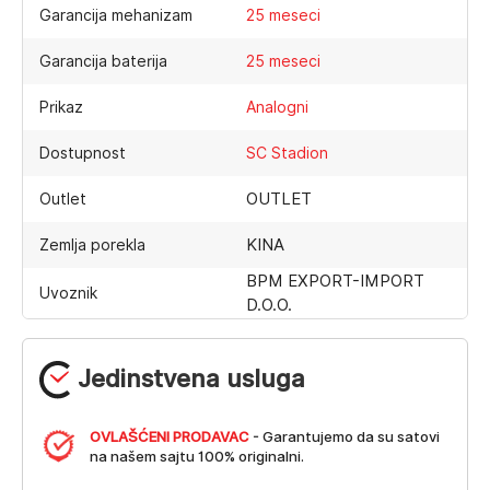
Garancija mehanizam
25 meseci
Garancija baterija
25 meseci
Prikaz
Analogni
Dostupnost
SC Stadion
OUTLET
Outlet
KINA
Zemlja porekla
BPM EXPORT-IMPORT
Uvoznik
D.O.O.
Jedinstvena usluga
OVLAŠĆENI PRODAVAC
- Garantujemo da su satovi
na našem sajtu 100% originalni.