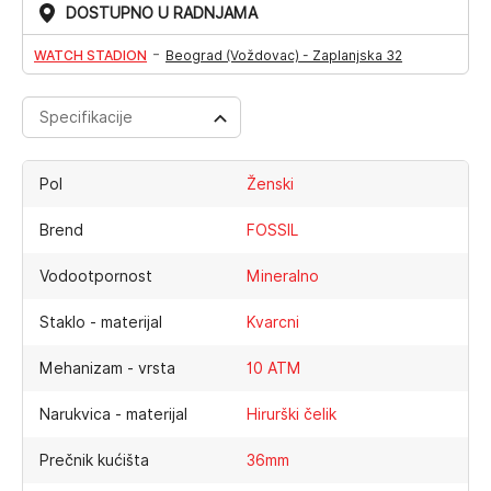
DOSTUPNO U RADNJAMA
-
WATCH STADION
Beograd (Voždovac) - Zaplanjska 32
Specifikacije
Pol
Ženski
Brend
FOSSIL
Vodootpornost
Mineralno
Staklo - materijal
Kvarcni
Mehanizam - vrsta
10 ATM
Narukvica - materijal
Hirurški čelik
Prečnik kućišta
36mm