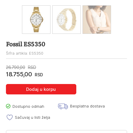
Fossil ES5350
Šifra artikla: ES5350
Originalna
Trenutna
26.790,00
RSD
18.755,00
cena
cena
RSD
je
je:
Dodaj u korpu
bila:
18.755,00RSD.
26.790,00RSD.
Besplatna dostava
Dostupno odmah
Sačuvaj u listi želja