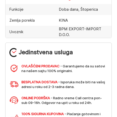
Doba dana, Štoperica
Funkcije
KINA
Zemlja porekla
BPM EXPORT-IMPORT
Uvoznik
D.O.O.
Jedinstvena usluga
OVLAŠĆENI PRODAVAC
- Garantujemo da su satovi
na našem sajtu 100% originalni.
BESPLATNA DOSTAVA
- Isporuka može biti na vašoj
adresi u roku od 2-3 radna dana.
ONLINE PODRŠKA
- Radno vreme Call centra pon-
sub 09-16h. Odgovor na upit u roku od 24h.
100% SIGURNA KUPOVINA
- Plaćanje gotovinom i