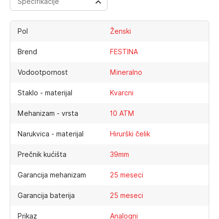
Specifikacije
Pol
Ženski
Brend
FESTINA
Vodootpornost
Mineralno
Staklo - materijal
Kvarcni
Mehanizam - vrsta
10 ATM
Narukvica - materijal
Hirurški čelik
Prečnik kućišta
39mm
Garancija mehanizam
25 meseci
Garancija baterija
25 meseci
Prikaz
Analogni