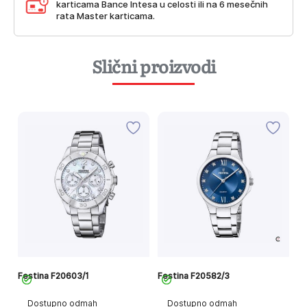
karticama Bance Intesa u celosti ili na 6 mesečnih
rata Master karticama.
Slični proizvodi
Festina F20603/1
Festina F20582/3
Fe
Dostupno odmah
Dostupno odmah