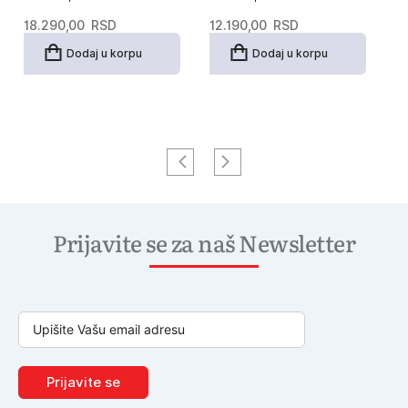
18.290,00
RSD
12.190,00
RSD
2
Dodaj u korpu
Dodaj u korpu
Prijavite se za naš Newsletter
Prijavite se