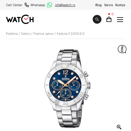
Call Centar:
Whatsapp:
info@watch.rs
Blog
Servis
Radnje
0
Početna
/
Satovi
/
Festina satovi
/
Festina F20603/3