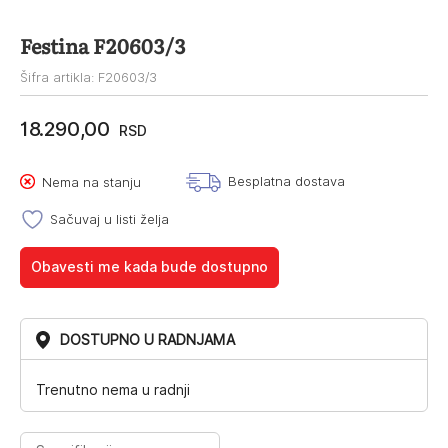
Festina F20603/3
Šifra artikla: F20603/3
18.290,00
RSD
Besplatna dostava
Nema na stanju
Sačuvaj u listi želja
Obavesti me kada bude dostupno
DOSTUPNO U RADNJAMA
Trenutno nema u radnji